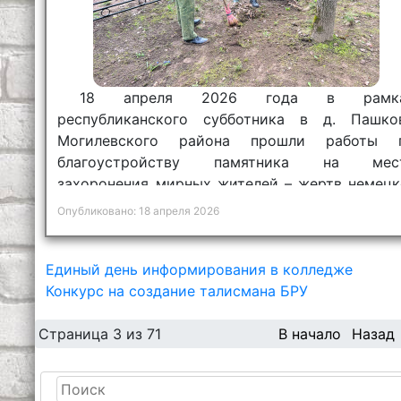
18 апреля 2026 года в рамк
республиканского субботника в д. Пашко
Могилевского района прошли работы 
благоустройству памятника на мес
захоронения мирных жителей – жертв немецк
фашистских захватчиков в годы Велик
Опубликовано: 18 апреля 2026
Отечественной войны.
Единый день информирования в колледже
Конкурс на создание талисмана БРУ
Страница 3 из 71
В начало
Назад