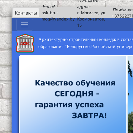
Почтовый
E-mail:
адрес:
Приёмная
Контакты
ask-bru-
г. Могилев, ул.
+3752227
mog@yandex.by
Космонавтов,
15
Архитектурно-строительный колледж в соста
образования "Белорусско-Российский универ