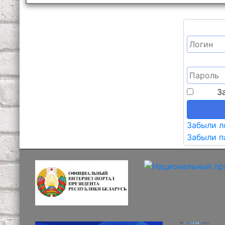
З
Забыли л
Забыли п