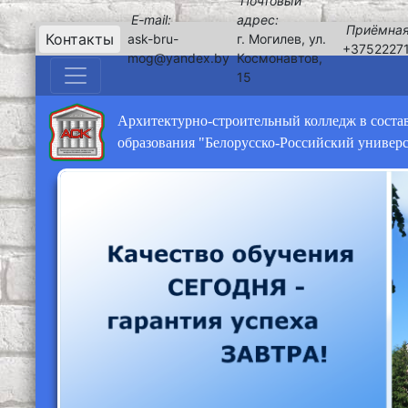
Почтовый
E-mail:
адрес:
Приёмная
Контакты
ask-bru-
г. Могилев, ул.
+3752227
mog@yandex.by
Космонавтов,
15
Архитектурно-строительный колледж в соста
образования "Белорусско-Российский универ