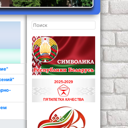
ние"
жений"
арно-
тем