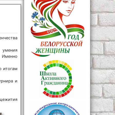
енчества
: умения
. Именно
о итогам
урнира и
бщежития