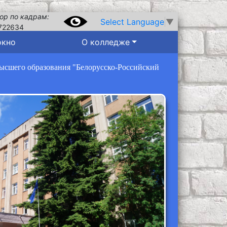
ор по кадрам:
Select Language
▼
722634
окно
О колледже
высшего образования "Белорусско-Российский