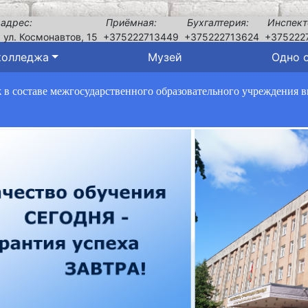
 адрес:
Приёмная:
Бухгалтерия:
Инспект
, ул. Космонавтов, 15
+375222713449
+375222713624
+375222
колледжа
Музей
Одно 
в составе межгосударственного образовательного учреждения 