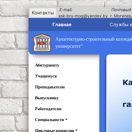
E-mail:
Почтовый
Контакты
ask-bru-mog@yandex.by
г. Могилев
Главная
Службы 
Архитектурно-строительный колледж 
университет"
Абитуриенту
Учащемуся
Преподавателю
Выпускнику
Работодателю
Специальности
Цикловые комиссии