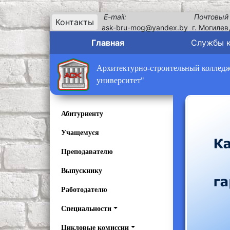
E-mail:
Почтовый
Контакты
ask-bru-mog@yandex.by
г. Могилев
Главная
Службы 
Архитектурно-строительный колледж 
университет"
Абитуриенту
Учащемуся
Преподавателю
Выпускнику
Работодателю
Специальности
Цикловые комиссии