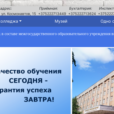
 адрес:
Приёмная:
Бухгалтерия:
Инспект
, ул. Космонавтов, 15
+375222713449
+375222713624
+375222
колледжа
Музей
Одно 
в составе межгосударственного образовательного учреждения 