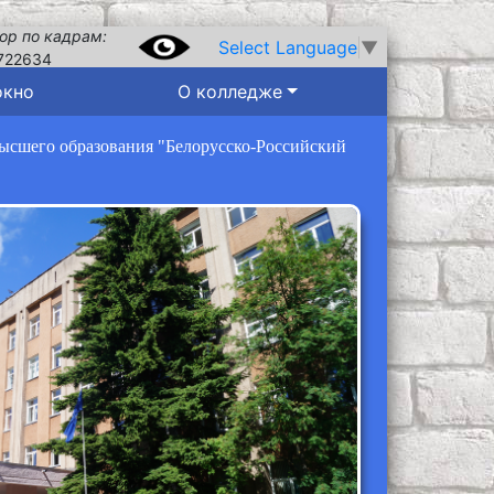
ор по кадрам:
Select Language
▼
722634
окно
О колледже
высшего образования "Белорусско-Российский