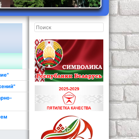
ние"
жений"
арно-
тем