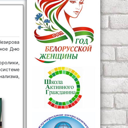
Везирова
нное Дню
ролики,
 системе
ализма,