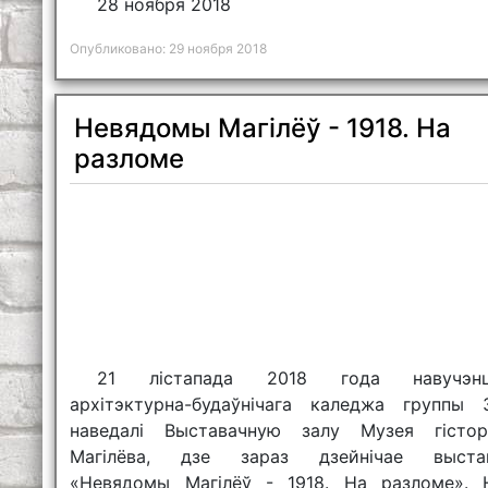
28 ноября 2018
Опубликовано: 29 ноября 2018
Невядомы Магілёў - 1918. На
разломе
21 лістапада 2018 года навучэн
архітэктурна-будаўнічага каледжа группы 
наведалі Выставачную залу Музея гістор
Магілёва, дзе зараз дзейнічае выста
«Невядомы Магілёў - 1918. На разломе». 