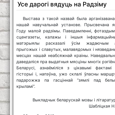
Усе дарогі вядуць на Радзіму
Выстава з такой назвай была арганізавана
нашай навучальнай установе. Прысвечана я
Году малой радзімы. Паведамленні, фотаздымк
сценгазеты, калажы і іншыя інфармацыйн
матэрыялы расказалі ўсім жадаючым 
прыгожых і славутых, малавядомых і нязведан
месцах нашай неабсяжнай краіны. Наведвальні
даведаліся пра выдатныя мясціны многіх рэгіён
Беларусі, азнаёміліся з цікавымі фактамі 
гісторыі і, напэўна, ужо склалі ўласны маршр
падарожжа па гасціннай “зямлі пад белы
крыламі”.
Выкладчык беларускай мовы і літарату
Шабліцкая Н.