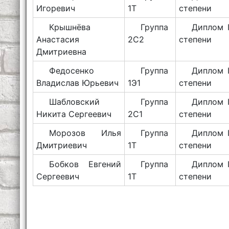
Игоревич
1Т
степени
Крышнёва
Группа
Диплом I
Анастасия
2С2
степени
Дмитриевна
Федосенко
Группа
Диплом I
Владислав Юрьевич
1Э1
степени
Шабловский
Группа
Диплом I
Никита Сергеевич
2С1
степени
Морозов Илья
Группа
Диплом I
Дмитриевич
1Т
степени
Бобков Евгений
Группа
Диплом I
Сергеевич
1Т
степени