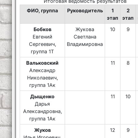
Итоговая ведомость результатов
ФИО, группа
Руководитель
1
2
этап
этап
Бобков
Жукова
10
9
Евгений
Светлана
Сергеевич,
Владимировна
группа 1Т
Вальковский
11
8
Александр
Николаевич,
группа 1Ак
Дыщенко
11
10
Дарья
Александровна,
группа 1Ак
Жуков
12
9
Илья Игоревич,