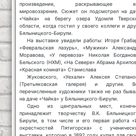
произведение, раскрывающее е
мировоззрение. Сюжет он подсмотрел на да
«Чайка» на берегу озера Удомля Тверск
области, когда гостил у своего коллеги и дру
Бялыницкого-Бирули.
На выставке увидели работы: Игоря Граба
«Февральская лазурь», «Мужики» Александ
Моравова, «У перевоза» Николая Богданов
Бельского (НХМ), «На Севере» Абрама Архипов
«Красная комната» Станислава
Жуковского, «Уехали» Алексея Степано
(Третьяковская галерея) и другие. В
перечисленные художники также не раз быва
на даче «Чайка» у Бялыницкого-Бирули.
Одно из центральных мест, конечн
принадлежит творчеству В.К. Бялыницког
Бирули, в том числе и его первая работа «
окрестностей Пятигорска» с ученическ
выставки, которую в 1892 году купил для сво