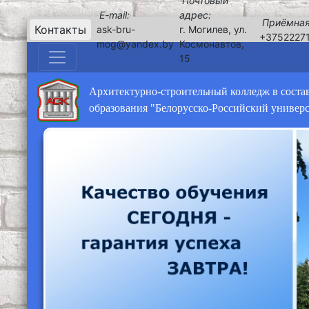
Почтовый
E-mail:
адрес:
Приёмная
Контакты
ask-bru-
г. Могилев, ул.
+3752227
mog@yandex.by
Космонавтов,
15
Архитектурно-строительный колледж в соста
образования "Белорусско-Российский универ