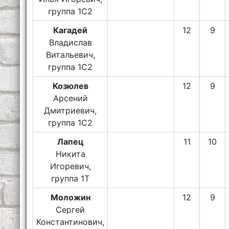
группа 1С2
Кагадей
12
9
Владислав
Витальевич,
группа 1С2
Козюлев
12
9
Арсений
Дмитриевич,
группа 1С2
Лапец
11
10
Никита
Игоревич,
группа 1Т
Моложин
12
9
Сергей
Константинович,