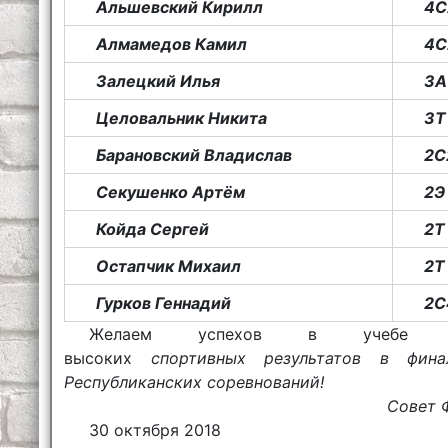
Альшевский Кирилл
4С
Алмамедов Камил
4С
Залецкий Илья
3А
Целовальник Никита
3Т
Барановский Владислав
2С
Секушенко Артём
2Э
Койда Сергей
2Т
Остапчик Михаил
2Т
Гурков Геннадий
2С
Желаем успехов в учебе
высоких
спортивных результатов в фина
Республиканских соревнований!
Совет Ф
30 октября 2018