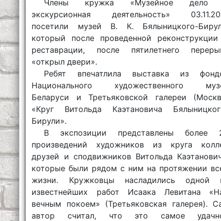
Члены кружка «Музейное дело
экскурсионная деятельность» 03.11.20
посетили музей В. К. Бялыницкого-Бирул
который после проведенной реконструкции
реставрации, после пятилетнего переры
«открыл двери».
Ребят впечатлила выставка из фонд
Национального художественного муз
Беларуси и Третьяковской галереи (Москв
«Круг Витольда Каэтановича Бялыницког
Бирули».
В экспозиции представлены более 
произведений художников из круга колле
друзей и сподвижников Витольда Каэтанович
которые были рядом с ним на протяжении вс
жизни. Кружковцы насладились одной 
известнейших работ Исаака Левитана «Н
вечным покоем» (Третьяковская галерея). С
автор считал, что это самое удачн