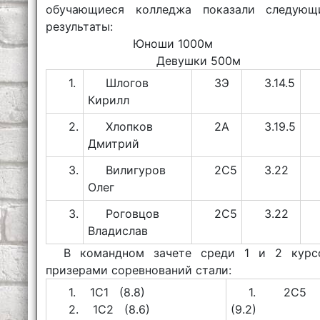
обучающиеся колледжа показали следующ
результаты:
Юноши 1000
Девушки 500м
1.
Шлогов
3Э
3.14.5
Кирилл
2.
Хлопков
2А
3.19.5
Дмитрий
3.
Вилигуров
2С5
3.22
Олег
3.
Роговцов
2С5
3.22
Владислав
В командном зачете среди 1 и 2 курс
призерами соревнований стали:
1. 1С1 (8.8)
1. 2С
2. 1С2 (8.6)
(9.2)