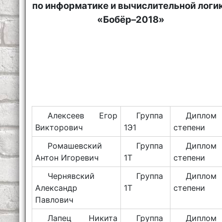
по информатике и вычислительной логи
«Бобёр–2018»
Алексеев Егор
Группа
Диплом 
Викторович
1Э1
степени
Ромашевский
Группа
Диплом 
Антон Игоревич
1Т
степени
Чернявский
Группа
Диплом 
Александр
1Т
степени
Павлович
Лапец Никита
Группа
Диплом 