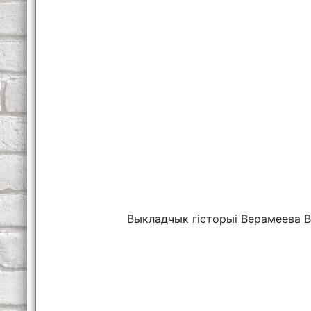
Выкладчык гісторыі Верамеева В.