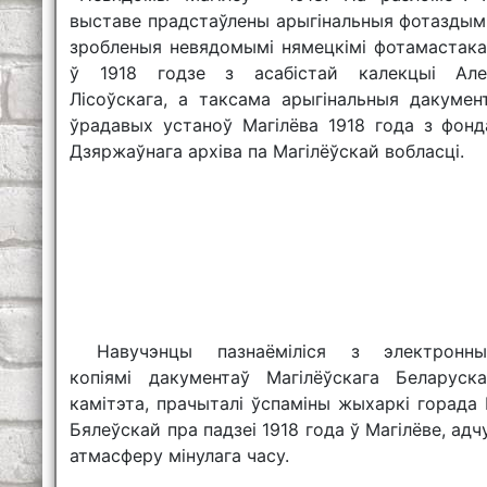
выставе прадстаўлены арыгінальныя фотаздымк
зробленыя невядомымі нямецкімі фотамастака
ў 1918 годзе з асабістай калекцыі Але
Лісоўскага, а таксама арыгінальныя дакумен
ўрадавых устаноў Магілёва 1918 года з фонд
Дзяржаўнага архіва па Магілёўскай вобласці.
Навучэнцы пазнаёміліся з электронны
копіямі дакументаў Магілёўскага Беларуска
камітэта, прачыталі ўспаміны жыхаркі горада 
Бялеўскай пра падзеі 1918 года ў Магілёве, адч
атмасферу мінулага часу.