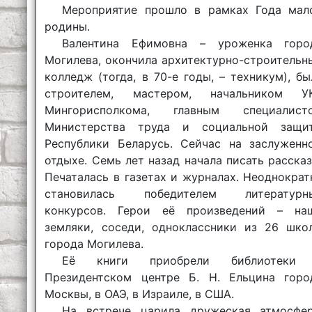
Мероприятие прошло в рамках Года мал
родины.
Валентина Ефимовна – уроженка горо
Могилева, окончила архитектурно-строительн
колледж (тогда, в 70-е годы, – техникум), бы
строителем, мастером, начальником У
Мингорисполкома, главным специалист
Министерства труда и социальной защи
Республики Беларусь. Сейчас на заслуженн
отдыхе. Семь лет назад начала писать рассказ
Печаталась в газетах и журналах. Неоднократ
становилась победителем литературн
конкурсов. Герои её произведений – на
земляки, соседи, одноклассники из 26 шко
города Могилева.
Её книги приобрели библиотеки
Президентском центре Б. Н. Ельцина горо
Москвы, в ОАЭ, в Израиле, в США.
На встрече царила дружеская атмосфер