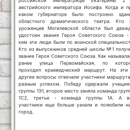
российской императрицы Екатерины 2
австрийского императора Иосифа. Когда и п
каком губернаторе было построено здан
областного драматического театра. Кто 
уроженцев Могилевской области был дваж
удостоен звания Героя Советского Союза -
кем эти люди были по воинской специальност
Кто из выпускников средней школы №1 получ
звание Героя Советского Союза. Как называла
ранее улица Первомайская, по котор
проходил краеведческий маршрут. На эти
другие вопросы отвечали участники маршрута
разным успехом. Победу одержали учащие
группы 1Э1, второе место заняла команда груп
1С2, третье - команда группы 1А. А в
участники еще больше узнали и полюбили н
город.