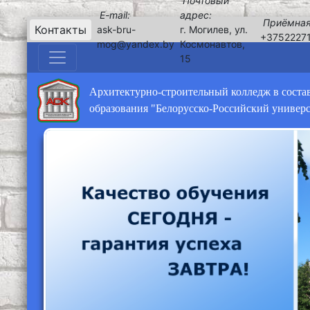
Почтовый
E-mail:
адрес:
Приёмная
Контакты
ask-bru-
г. Могилев, ул.
+3752227
mog@yandex.by
Космонавтов,
15
Архитектурно-строительный колледж в соста
образования "Белорусско-Российский универ