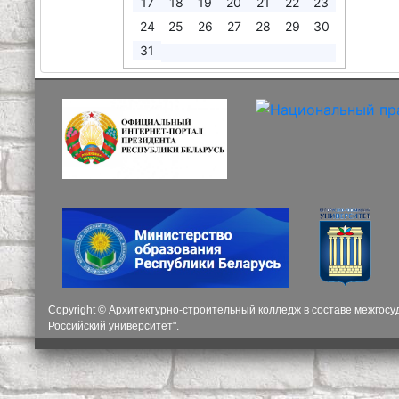
17
18
19
20
21
22
23
24
25
26
27
28
29
30
31
Copyright © Архитектурно-строительный колледж в составе межгос
Российский университет".