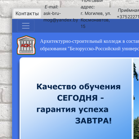
Почтовый
E-mail:
адрес:
Приёмная
Контакты
ask-bru-
г. Могилев, ул.
+3752227
mog@yandex.by
Космонавтов,
15
Архитектурно-строительный колледж в соста
образования "Белорусско-Российский универ