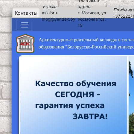
Почтовый
E-mail:
адрес:
Приёмная
Контакты
ask-bru-
г. Могилев, ул.
+3752227
mog@yandex.by
Космонавтов,
15
Архитектурно-строительный колледж в соста
образования "Белорусско-Российский универ