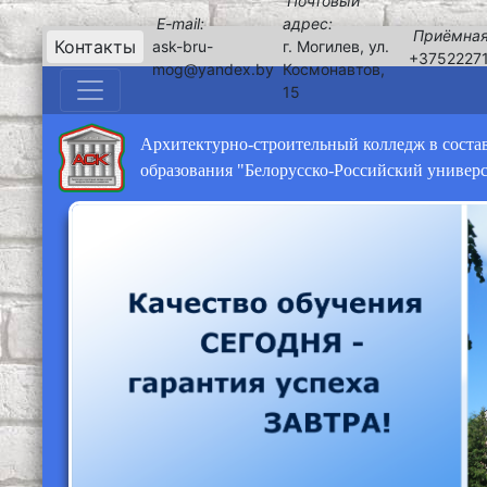
Почтовый
E-mail:
адрес:
Приёмная
Контакты
ask-bru-
г. Могилев, ул.
+3752227
mog@yandex.by
Космонавтов,
15
Архитектурно-строительный колледж в соста
образования "Белорусско-Российский универ