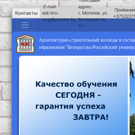
Почтовый
E-mail:
адрес:
Приёмная
Контакты
ask-bru-
г. Могилев, ул.
+3752227
mog@yandex.by
Космонавтов,
15
Архитектурно-строительный колледж в соста
образования "Белорусско-Российский универ