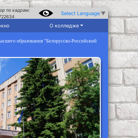
ор по кадрам:
Select Language
▼
722634
окно
О колледже
высшего образования "Белорусско-Российский