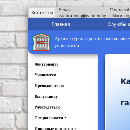
E-mail:
Почтовый
Контакты
ask-bru-mog@yandex.by
г. Могилев
Главная
Службы 
Архитектурно-строительный колледж 
университет"
Абитуриенту
Учащемуся
Преподавателю
Выпускнику
Работодателю
Специальности
Цикловые комиссии