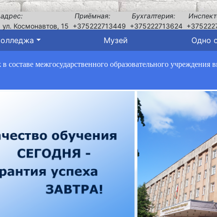
 адрес:
Приёмная:
Бухгалтерия:
Инспект
, ул. Космонавтов, 15
+375222713449
+375222713624
+375222
колледжа
Музей
Одно 
в составе межгосударственного образовательного учреждения 