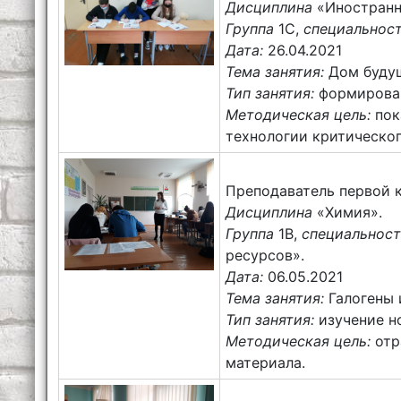
Дисциплина
«Иностранн
Группа
1С,
специальнос
Дата:
26.04.2021
Тема занятия:
Дом буду
Тип занятия:
формирован
Методическая цель:
пок
технологии критическо
Преподаватель первой 
Дисциплина
«Химия».
Группа
1В,
специальнос
ресурсов».
Дата:
06.05.2021
Тема занятия:
Галогены 
Тип занятия:
изучение н
Методическая цель:
отр
материала.