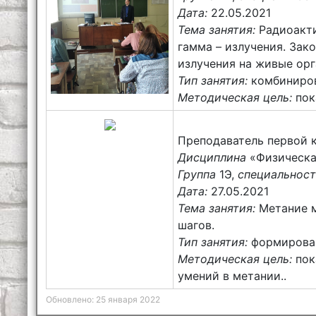
Дата:
22.05.2021
Тема занятия:
Радиоакти
гамма – излучения. Зак
излучения на живые ор
Тип занятия:
комбиниров
Методическая цель:
пок
Преподаватель первой 
Дисциплина
«Физическая
Группа
1Э,
специальнос
Дата:
27.05.2021
Тема занятия:
Метание м
шагов.
Тип занятия:
формирован
Методическая цель:
пок
умений в метании..
Обновлено: 25 января 2022