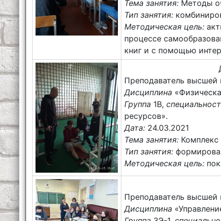
Тема занятия:
Методы о
Тип занятия:
комбиниров
Методическая цель:
акт
процессе самообразова
книг и с помощью интер
Преподаватель высшей 
Дисциплина
«Физическая
Группа
1В,
специальнос
ресурсов».
Дата:
24.03.2021
Тема занятия:
Комплекс
Тип занятия:
формирован
Методическая цель:
пок
Преподаватель высшей 
Дисциплина
«Управлени
Группа
3Э-1,
специальн