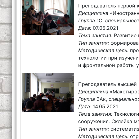
Преподаватель первой 
Дисциплина
«Иностранн
Группа
1С,
специальнос
Дата:
07.05.2021
Тема занятия:
Развитие 
Тип занятия:
формирован
Методическая цель:
про
технологии при изучен
и фронтальной работы у
Преподаватель высшей 
Дисциплина
«Макетиров
Группа
3Ак,
специально
Дата:
14.05.2021
Тема занятия:
Технологи
сооружения. Склейка ма
Тип занятия:
систематиз
Методическая цель:
отр