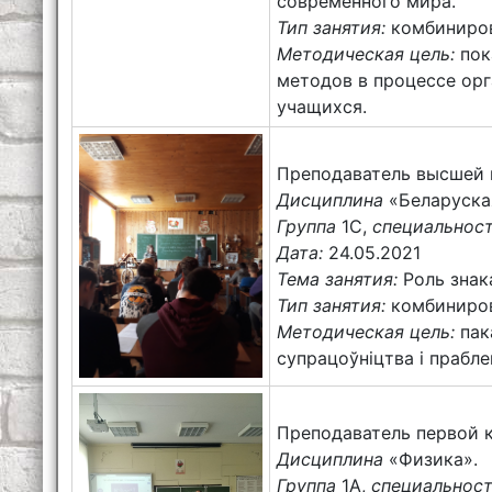
современного мира.
Тип занятия:
комбиниров
Методическая цель:
пок
методов в процессе орг
учащихся.
Преподаватель высшей 
Дисциплина
«Беларуска
Группа
1С,
специальнос
Дата:
24.05.2021
Тема занятия:
Роль знак
Тип занятия:
комбиниров
Методическая цель:
пак
супрацоўніцтва і прабле
Преподаватель первой 
Дисциплина
«Физика».
Группа
1А,
специальнос