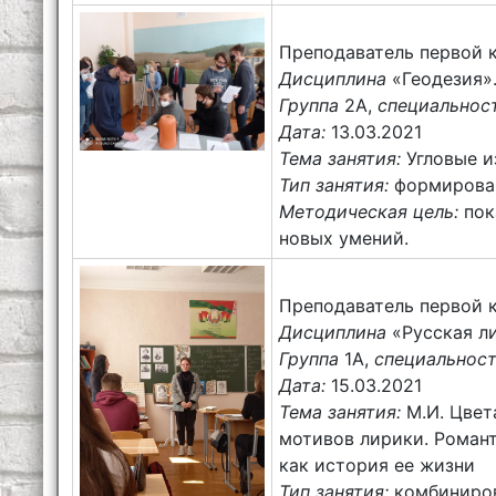
Преподаватель первой 
Дисциплина
«Геодезия»
Группа
2А,
специальнос
Дата:
13.03.2021
Тема занятия:
Угловые и
Тип занятия:
формирован
Методическая цель:
пок
новых умений.
Преподаватель первой 
Дисциплина
«Русская ли
Группа
1А,
специальнос
Дата:
15.03.2021
Тема занятия:
М.И. Цвет
мотивов лирики. Роман
как история ее жизни
Тип занятия:
комбиниров