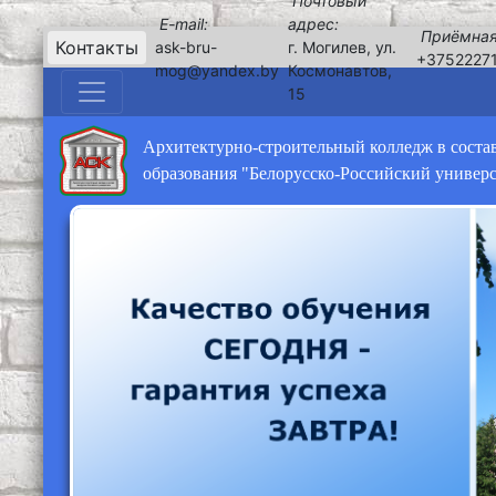
Почтовый
E-mail:
адрес:
Приёмная
Контакты
ask-bru-
г. Могилев, ул.
+3752227
mog@yandex.by
Космонавтов,
15
Архитектурно-строительный колледж в соста
образования "Белорусско-Российский универ