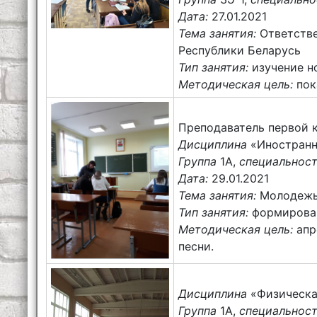
Дата:
27.01.2021
Тема занятия:
Ответств
Республики Беларусь
Тип занятия:
изучение н
Методическая цель:
пок
Преподаватель первой 
Дисциплина
«Иностранн
Группа
1А,
специальнос
Дата:
29.01.2021
Тема занятия:
Молодежь
Тип занятия:
формирован
Методическая цель:
апр
песни.
Дисциплина
«Физическая
Группа
1А,
специальнос