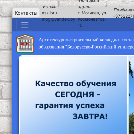
Почтовый
E-mail:
адрес:
Приёмная
Контакты
ask-bru-
г. Могилев, ул.
+3752227
mog@yandex.by
Космонавтов,
15
Архитектурно-строительный колледж в соста
образования "Белорусско-Российский универ