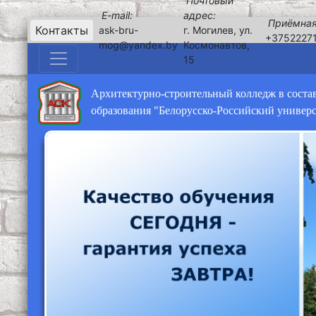
Почтовый
E-mail:
адрес:
Приёмная
Контакты
ask-bru-
г. Могилев, ул.
+3752227
mog@yandex.by
Космонавтов,
15
Архитектурно-строительный колледж в соста
образования "Белорусско-Российский универ