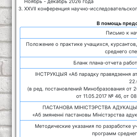
Ноябрь - декабрь 2026 года
XXVII конференция научно-исследовательско
В помощь пред
Письмо к на
Положение о практике учащихся, курсанто
среднего сп
Бланк плана-отчета рабо
IНСТРУКЦЫЯ «Аб парадку правядзення атэ
22.
(в ред. постановлений Минобразования от 26.
от 11.05.2017 № 46, от 0
ПАСТАНОВА МІНІСТЭРСТВА АДУКАЦЫІ Р
«Аб змяненні пастановы Мiнiстэрства адук
Методические указания по разработке 
программ среднег