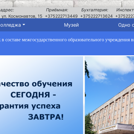
 адрес:
Приёмная:
Бухгалтерия:
Инспект
, ул. Космонавтов, 15
+375222713449
+375222713624
+375222
колледжа
Музей
Одно 
в составе межгосударственного образовательного учреждения 