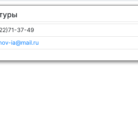
ьтуры
22)71-37-49
nov-ia@mail.ru
Отправить
X