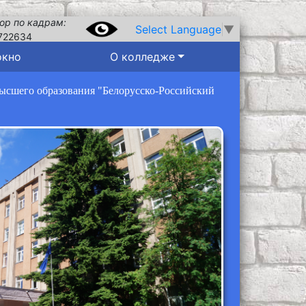
ор по кадрам:
Select Language
▼
722634
окно
О колледже
высшего образования "Белорусско-Российский