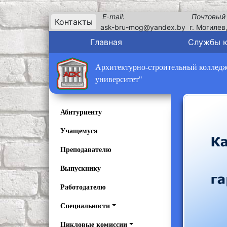
E-mail:
Почтовый
Контакты
ask-bru-mog@yandex.by
г. Могилев
Главная
Службы 
Архитектурно-строительный колледж 
университет"
Абитуриенту
Учащемуся
Преподавателю
Выпускнику
Работодателю
Специальности
Цикловые комиссии