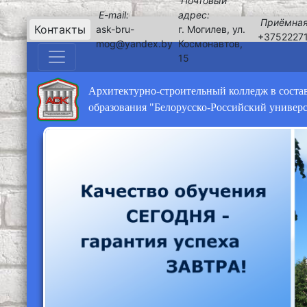
Почтовый
E-mail:
адрес:
Приёмная
Контакты
ask-bru-
г. Могилев, ул.
+3752227
mog@yandex.by
Космонавтов,
15
Архитектурно-строительный колледж в соста
образования "Белорусско-Российский универ