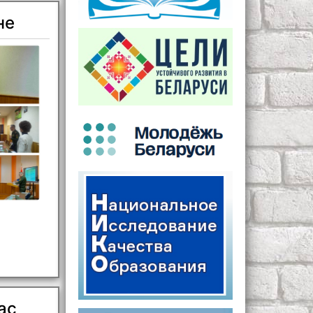
не
ас