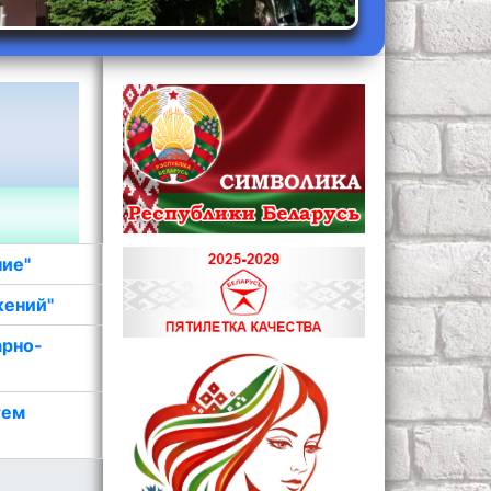
ние"
жений"
арно-
тем