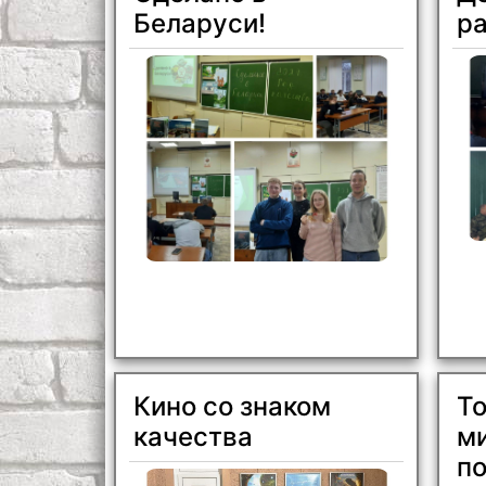
высшего образования «Белорусско-
ком
Беларуси!
р
Российского университет»
ра
состоялась II Международная
жиз
олимпиада «BIM-STARS».
уча
Кино со знаком
Т
качества
ми
п