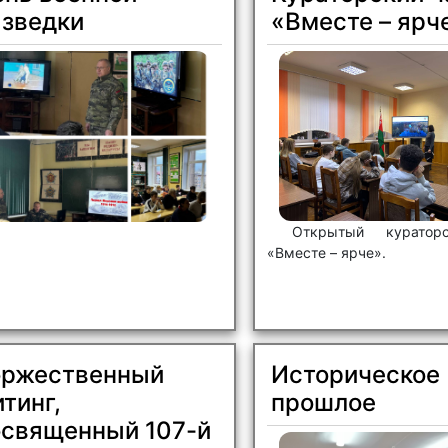
петентности педагогических
азведки
«Вместе – ярч
ботников по развитию
неутверждающего поведения
щихся.
Открытый куратор
«Вместе – ярче».
оржественный
Историческое
тинг,
прошлое
освященный 107-й