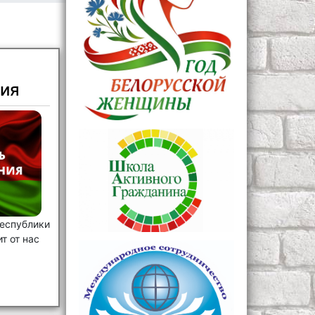
ия
еспублики
т от нас