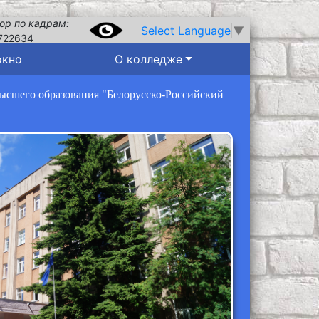
ор по кадрам:
Select Language
▼
722634
окно
О колледже
высшего образования "Белорусско-Российский