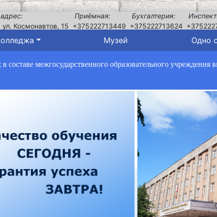
 адрес:
Приёмная:
Бухгалтерия:
Инспект
, ул. Космонавтов, 15
+375222713449
+375222713624
+375222
колледжа
Музей
Одно 
в составе межгосударственного образовательного учреждения 