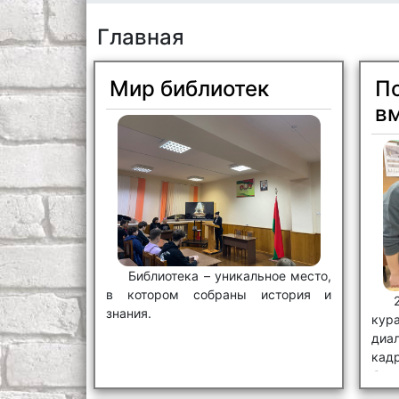
Главная
Мир библиотек
П
в
Библиотека – уникальное место,
в котором собраны история и
знания.
кур
диа
ка
буд