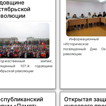
одовщине
Отправить
X
ктябрьской
еволюции
Информационн
«Историческое пр
посвященный Дню Окт
революции.
Торжественный митинг,
вященный 107-й годовщине
ябрьской революции
еспубликанский
Открытая защ
орум «Память
курсового про