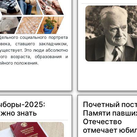
Цельного социального портрета
овека, ставшего закладчиком,
уществует. Это люди абсолютно
ного возраста, образования и
ейного положения.
ыборы-2025:
Почетный пос
ажно знать
Памяти павших
Отечество
отмечает юби