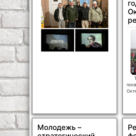
г
О
р
пос
Окт
Молодежь –
Р
стратегический
ф