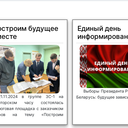
остроим будущее
Единый день
месте
информирован
Выборы Президента Р
21.11.2024 в группе 3С-1 на
Беларусь: будущее зависи
аторском часу состоялась
логовая площадка с заказчиком
дров на тему «Построим
ущее вместе».