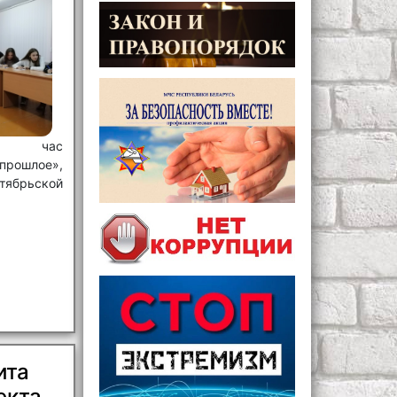
ый час
ошлое»,
ябрьской
ита
екта