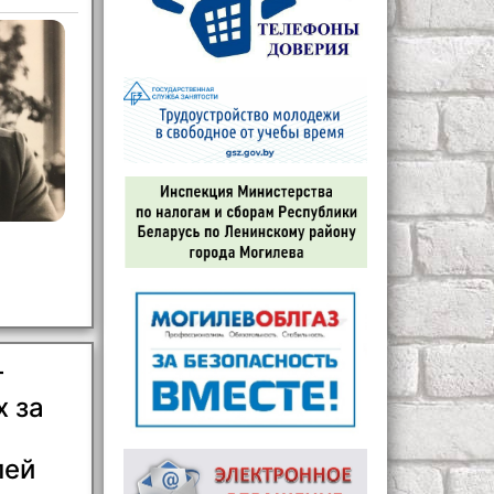
т
 за
лей