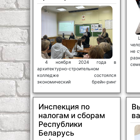
чел
не с
раз
4 ноября 2024 года в
сем
архитектурно-строительном
колледже состоялся
экономический брейн-ринг
«Занимательная экономика».
Инспекция по
В
налогам и сборам
в
Республики
Беларусь