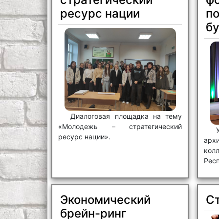
ресурс нации
по
б
Диалоговая площадка на тему
«Молодежь – стратегический
ресурс нации».
арх
кол
Рес
пок
фор
рес
Экономический
С
брейн-ринг