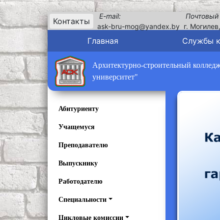
E-mail:
Почтовый
Контакты
ask-bru-mog@yandex.by
г. Могилев
Главная
Службы 
Архитектурно-строительный колледж 
университет"
Абитуриенту
Учащемуся
Преподавателю
Выпускнику
Работодателю
Специальности
Цикловые комиссии