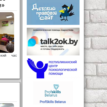
е»
ский час