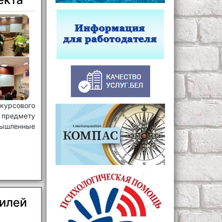
урсового
едмету
ышленные
илей