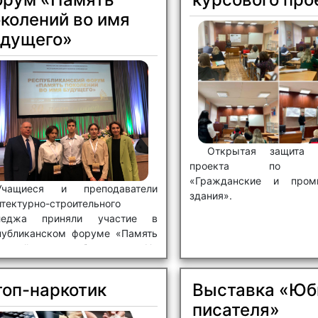
колений во имя
удущего»
Открытая защита к
проекта по пр
«Гражданские и пром
Учащиеся и преподаватели
здания».
итектурно-строительного
леджа приняли участие в
публиканском форуме «Память
олений во имя будущего». На
уме были подведены итоги
публиканских акций.
топ-наркотик
Выставка «Юб
писателя»