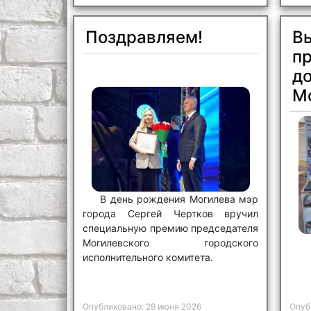
Поздравляем!
В
п
до
М
В день рождения Могилева мэр
города Сергей Чертков вручил
специальную премию председателя
Могилевского городского
исполнительного комитета.
Опубликовано: 29 июня 2026
Опуб