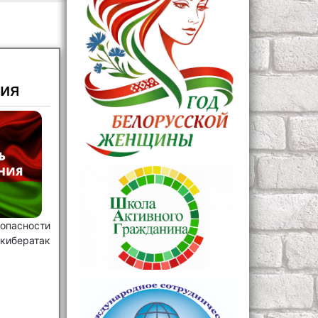
ия
пасности
кибератак