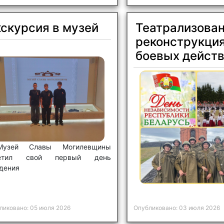
скурсия в музей
Театрализова
реконструкци
боевых дейст
Музей Славы Могилевщины
метил свой первый день
дения
ликовано: 05 июля 2026
Опубликовано: 03 июля 2026