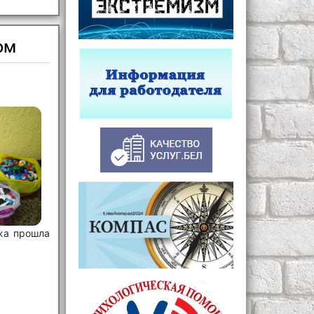
ом
жа прошла