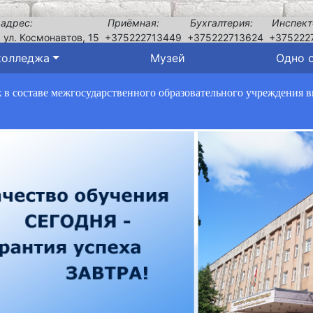
 адрес:
Приёмная:
Бухгалтерия:
Инспект
, ул. Космонавтов, 15
+375222713449
+375222713624
+375222
колледжа
Музей
Одно 
в составе межгосударственного образовательного учреждения 