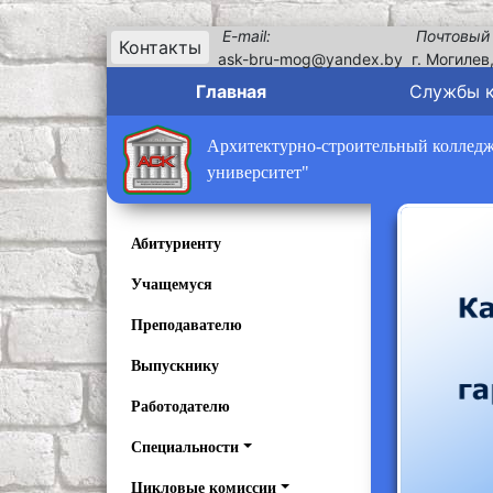
E-mail:
Почтовый
Контакты
ask-bru-mog@yandex.by
г. Могилев
Главная
Службы 
Архитектурно-строительный колледж 
университет"
Абитуриенту
Учащемуся
Преподавателю
Выпускнику
Работодателю
Специальности
Цикловые комиссии