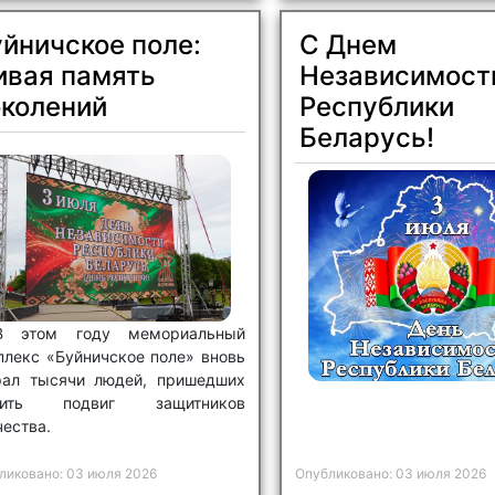
йничское поле:
С Днем
ивая память
Независимост
околений
Республики
Беларусь!
В этом году мемориальный
плекс «Буйничское поле» вновь
рал тысячи людей, пришедших
тить подвиг защитников
ества.
ликовано: 03 июля 2026
Опубликовано: 03 июля 2026