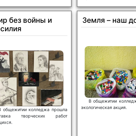
р без войны и
Земля – наш д
асилия
В общежитии коллед
экологическая акция.
В общежитии колледжа прошла
тавка творческих работ
щихся.