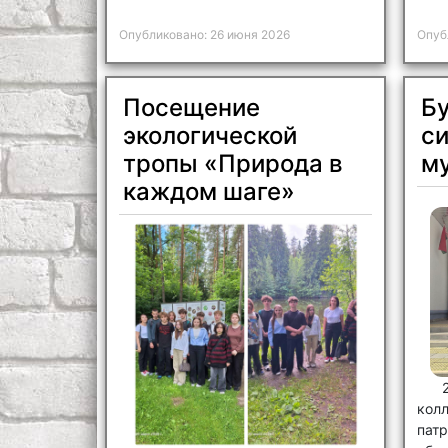
Опубликовано: 26 июня 2026
Опуб
Посещение
Бу
экологической
си
тропы «Природа в
м
каждом шаге»
кол
пат