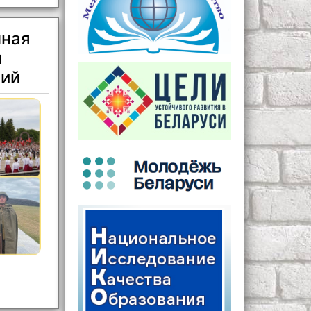
нная
я
вий