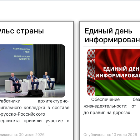
ульс страны
Единый день
информирован
Обеспечение безо
Работники архитектурно-
жизнедеятельности: от 
оительного колледжа в составе
до правил на дорогах
орусско-Российского
верситета приняли участие в
ественно-политической встрече
льс страны
».
ликовано: 30 июля 2026
Опубликовано: 13 июля 2026