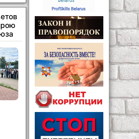
ветов
ерою
оюза