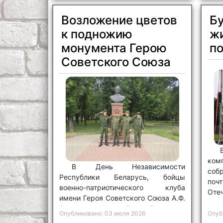
Возложение цветов
Бу
к подножию
ж
монумента Герою
п
Советского Союза
ком
В День Независимости
соб
Республики Беларусь, бойцы
поч
военно-патриотического клуба
Отеч
имени Героя Советского Союза А.Ф.
Везирова «Честь.Долг. Единство»
Опубликовано: 03 июля 2026
Опуб
не остались в стороне.