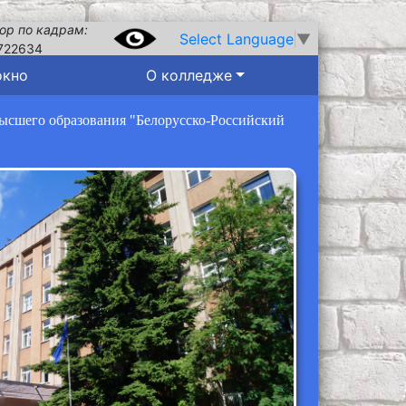
ор по кадрам:
Select Language
▼
722634
окно
О колледже
высшего образования "Белорусско-Российский