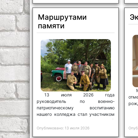
Маршрутами
Эк
памяти
13 июля 2026 года
от
руководитель по военно-
рож
патриотическому воспитанию
нашего колледжа стал участником
патриотического мероприятия «В
поисках исторической правды».
Опубликовано: 13 июля 2026
Опуб