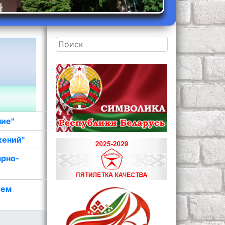
ние"
жений"
арно-
тем