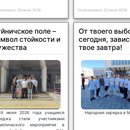
ликовано: 26 июня 2026
Опубликовано: 25 июня 2026
йничское поле –
От твоего выб
мвол стойкости и
сегодня, завис
ужества
твое завтра!
24 июня 2026 года учащиеся
Народная зарядка в 
леджа стали участниками
риотического мероприятия в