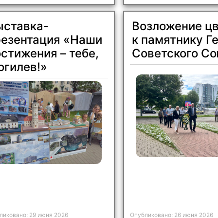
Отправить
X
ыставка-
Возложение ц
резентация «Наши
к памятнику Г
стижения – тебе,
Советского С
огилев!»
ликовано: 29 июня 2026
Опубликовано: 26 июня 2026