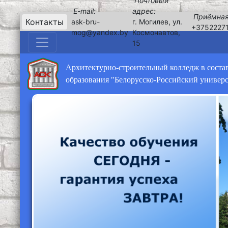
Почтовый
E-mail:
адрес:
Приёмная
Контакты
ask-bru-
г. Могилев, ул.
+3752227
mog@yandex.by
Космонавтов,
15
Архитектурно-строительный колледж в соста
образования "Белорусско-Российский универ