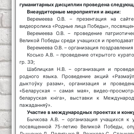
гуманитарных дисциплин проведена следующа
Внеаудиторные мероприятия и акции:
Веремеева О.В. – презентация на сайт
видеоролика «Родные лица Победы», посвяще
Веремеева О.В. – проведение патриотич
Великой Победы среди учащихся и преподават
Веремеева О.В. – организация поздравления
Косько А.В. – проведение открытого курат
гр. 3Э;
Шаблицкая Н.В. – организация и прове
родного языка. Проведение акций «Размаўл
дыктоўку разам», организация и проведен
«Беларуская – самая мая», видео-просмотр
беларуская кніга», выставки к Междунар
пажаданняў».
Участие в международных проектах и конк
Бычкова А.В. – организация учащихся к 
посвященной 75-летию Великой Победы, опу
Дыщенко Д., Политыко В., Рожкова С., Станкевич