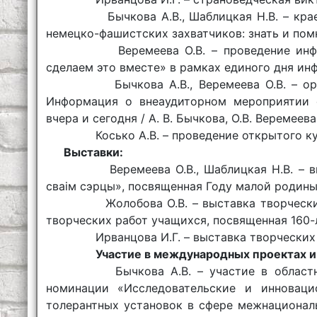
Бычкова А.В., Шаблицкая Н.В. – краев
немецко-фашистских захватчиков: знать и пом
Веремеева О.В. – проведение информа
сделаем это вместе» в рамках единого дня и
Бычкова А.В., Веремеева О.В. – орган
Информация о внеаудиторном мероприятии о
вчера и сегодня / А. В. Бычкова, О.В. Веремеева 
Косько А.В. – проведение открытого кура
Выставки:
Веремеева О.В., Шаблицкая Н.В. – выс
сваiм сэрцы», посвященная Году малой родины
Жолобова О.В. – выставка творческих 
творческих работ учащихся, посвященная 160-
Ирванцова И.Г. – выставка творческих р
Участие в международных проектах и
Бычкова А.В. – участие в област
номинации «Исследовательские и инноваци
толерантных установок в сфере межнационал