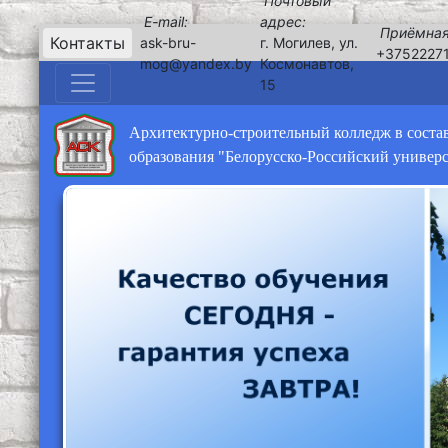
Почтовый
E-mail:
адрес:
Приёмная
Контакты
ask-bru-
г. Могилев, ул.
+3752227
mog@yandex.by
Космонавтов,
15
Архитектурно-строительный колледж в соста
образования "Белорусско-Российский универ