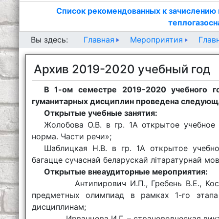
Список рекомендованных к зачислению 
теплогазосн
Главная
Мероприятия
Глав
Вы здесь:
Архив 2019-2020 учебный год
В 1-ом семестре 2019-2020 учебного г
гуманитарных дисциплин проведена следующа
Открытые учебные занятия:
Жолобова О.В. в гр. 1А открытое учебное
норма. Части речи»;
Шаблицкая Н.В. в гр. 1А открытое учебн
багацце сучаснай беларускай лiтаратурнай мов
Открытые внеаудиторные мероприятия:
Антипирович И.П., Гребень В.Е., К
предметных олимпиад в рамках 1-го этапа
дисциплинам;
Ирванцова И.Г. – страноведческая викт