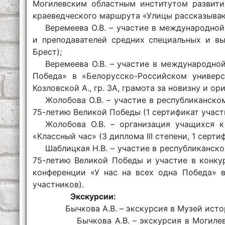
Могилевским областным институтом развития
краеведческого маршрута «Улицы рассказываю
Веремеева О.В. – участие в международно
и преподавателей средних специальных и вы
Брест);
Веремеева О.В. – участие в международно
Победа» в «Белорусско-Российском универс
Козловской А., гр. 3А, грамота за новизну и о
Жолобова О.В. – участие в республиканско
75-летию Великой Победы (1 сертификат участ
Жолобова О.В. – организация учащихся 
«Классный час» (3 диплома III степени, 1 серти
Шаблицкая Н.В. – участие в республиканск
75-летию Великой Победы и участие в конку
конференции «У нас на всех одна Победа» в
участников).
Экскурсии:
Бычкова А.В. – экскурсия в Музей истор
Бычкова А.В. – экскурсия в Могилевски