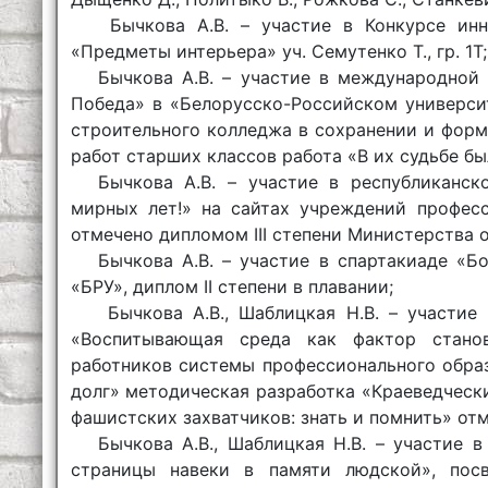
Бычкова А.В. – участие в Конкурсе инн
«Предметы интерьера» уч. Семутенко Т., гр. 1Т;
Бычкова А.В. – участие в международной 
Победа» в «Белорусско-Российском универси
строительного колледжа в сохранении и форм
работ старших классов работа «В их судьбе был
Бычкова А.В. – участие в республиканск
мирных лет!» на сайтах учреждений професс
отмечено дипломом III степени Министерства 
Бычкова А.В. – участие в спартакиаде «Б
«БРУ», диплом II степени в плавании;
Бычкова А.В., Шаблицкая Н.В. – участие
«Воспитывающая среда как фактор станов
работников системы профессионального обра
долг» методическая разработка «Краеведческ
фашистских захватчиков: знать и помнить» о
Бычкова А.В., Шаблицкая Н.В. – участие 
страницы навеки в памяти людской», пос