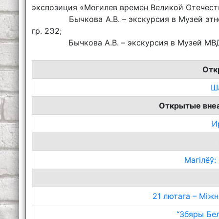
экспозиция «Могилев времен Великой Отечеств
Бычкова А.В. – экскурсия в Музей этногр
гр. 2Э2;
Бычкова А.В. – экскурсия в Музей МВД г.
Отк
Ш
Открытые вне
И
Магілёў:
21 лютага – Між
“Збяры Бел