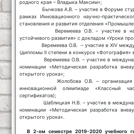
родного края – Владыка Максим»;
Бычкова А.В. – участие в Форуме студе
рамках Инновационного научно-практическо
становления и развития отделения «Промышле
Веремеева О.В. – участие в научно
устойчивого развития» с докладом «Уроки про
Веремеева О.В. – участие в XIV междун
(дипломы II степени в конкурсе «Фотография»
Веремеева О.В. – участие в международ
номинации «Методическая разработка внеау
открытого урока»;
Жолобова О.В. – организация и по
инновационной олимпиаде «Классный ча
сертификатов);
Шаблицкая Н.В. – участие в международ
номинации «Методическая разработка внеау
открытого урока».
В 2-ом семестре 2019-2020 учебного г