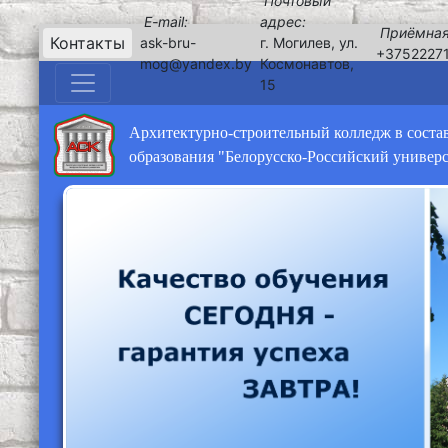
Почтовый
E-mail:
адрес:
Приёмная
Контакты
ask-bru-
г. Могилев, ул.
+3752227
mog@yandex.by
Космонавтов,
15
Архитектурно-строительный колледж в соста
образования "Белорусско-Российский универ