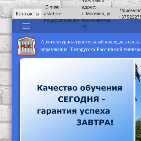
Почтовый
E-mail:
адрес:
Приёмная
Контакты
ask-bru-
г. Могилев, ул.
+3752227
mog@yandex.by
Космонавтов,
15
Архитектурно-строительный колледж в соста
образования "Белорусско-Российский универ