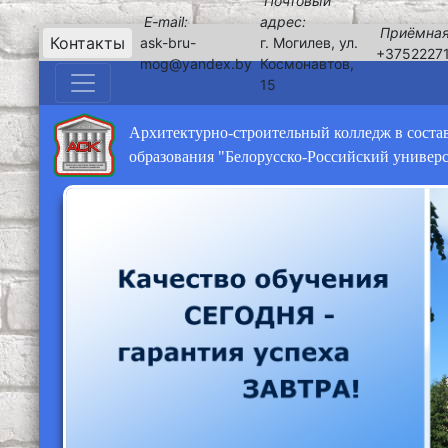
Почтовый
E-mail:
адрес:
Приёмная
Контакты
ask-bru-
г. Могилев, ул.
+3752227
mog@yandex.by
Космонавтов,
15
Архитектурно-строительный колледж в соста
образования "Белорусско-Российский универ