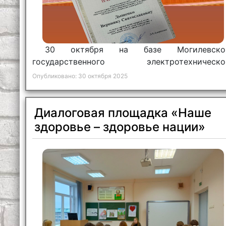
30 октября на базе Могилевско
государственного электротехническо
колледжа состоялось торжественн
Опубликовано: 30 октября 2025
мероприятие, приуроченное к 85-летию систе
профессионально-технического образован
Беларуси!
Диалоговая площадка «Наше
здоровье – здоровье нации»