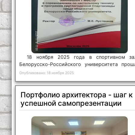
18 ноября 2025 года в спортивном за
Белорусско-Российского университета прош
соревнования по настольному теннису сре
Опубликовано: 18 ноября 2025
команд общежитий университета
архитектурно-строительного колледжа.
Портфолио архитектора - шаг к
успешной самопрезентации