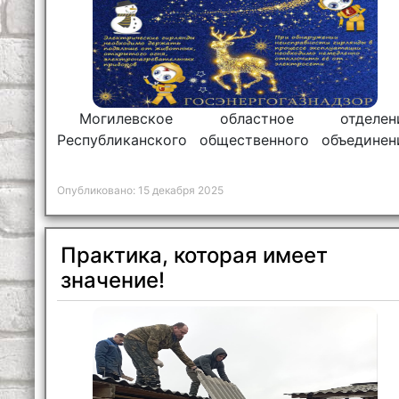
Могилевское областное отделен
Республиканского общественного объединен
«Белорусский детский фонд» приглаша
принять участие в областном благотворительн
Опубликовано: 15 декабря 2025
марафоне «Согреем детские сердца».
Практика, которая имеет
значение!