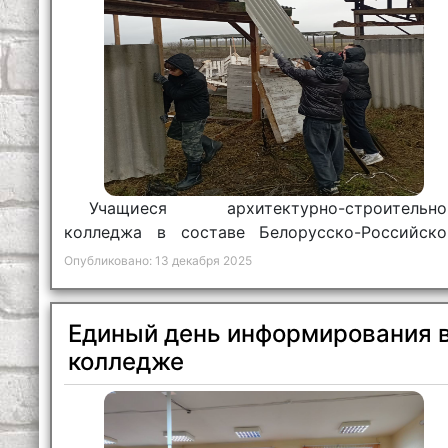
Учащиеся архитектурно-строительно
колледжа в составе Белорусско-Российско
университета приняли участие в работах 
Опубликовано: 13 декабря 2025
обновлению материально-технической базы О
«Краснопольский».
Единый день информирования 
колледже