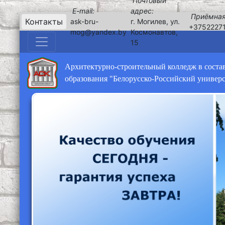
Почтовый
E-mail:
адрес:
Приёмная
Контакты
ask-bru-
г. Могилев, ул.
+3752227
mog@yandex.by
Космонавтов,
15
Архитектурно-строительный колледж в соста
образования "Белорусско-Российский универ