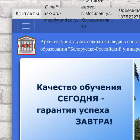
Почтовый
E-mail:
адрес:
Приёмная
Контакты
ask-bru-
г. Могилев, ул.
+3752227
mog@yandex.by
Космонавтов,
15
Архитектурно-строительный колледж в соста
образования "Белорусско-Российский универ