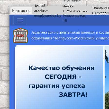
Почтовый
E-mail:
адрес:
Приёмная
Контакты
ask-bru-
г. Могилев, ул.
+3752227
mog@yandex.by
Космонавтов,
15
Архитектурно-строительный колледж в соста
образования "Белорусско-Российский универ