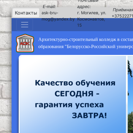
Почтовый
E-mail:
адрес:
Приёмная
Контакты
ask-bru-
г. Могилев, ул.
+3752227
mog@yandex.by
Космонавтов,
15
Архитектурно-строительный колледж в соста
образования "Белорусско-Российский универ