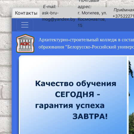
Почтовый
E-mail:
адрес:
Приёмная
Контакты
ask-bru-
г. Могилев, ул.
+3752227
mog@yandex.by
Космонавтов,
15
Архитектурно-строительный колледж в соста
образования "Белорусско-Российский универ