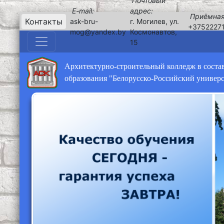
Почтовый
E-mail:
адрес:
Приёмная
Контакты
ask-bru-
г. Могилев, ул.
+3752227
mog@yandex.by
Космонавтов,
15
Архитектурно-строительный колледж в соста
образования "Белорусско-Российский универ