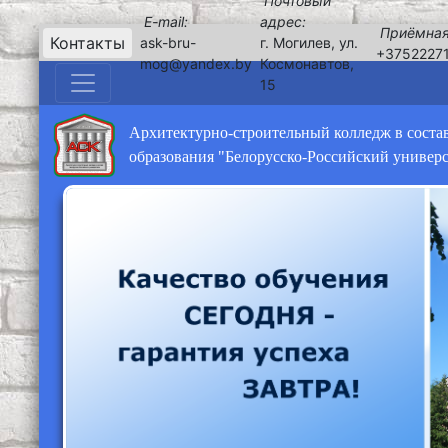
Почтовый
E-mail:
адрес:
Приёмная
Контакты
ask-bru-
г. Могилев, ул.
+3752227
mog@yandex.by
Космонавтов,
15
Архитектурно-строительный колледж в соста
образования "Белорусско-Российский универ