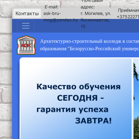
Почтовый
E-mail:
адрес:
Приёмная
Контакты
ask-bru-
г. Могилев, ул.
+3752227
mog@yandex.by
Космонавтов,
15
Архитектурно-строительный колледж в соста
образования "Белорусско-Российский универ