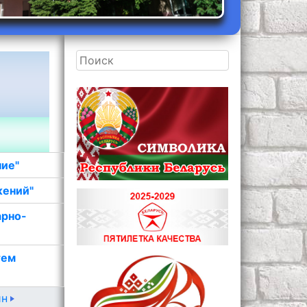
ние"
жений"
арно-
тем
ин