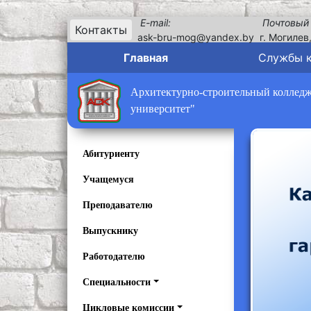
E-mail:
Почтовый
Контакты
ask-bru-mog@yandex.by
г. Могилев
Главная
Службы 
Архитектурно-строительный колледж 
университет"
Абитуриенту
Учащемуся
Преподавателю
Выпускнику
Работодателю
Специальности
Цикловые комиссии