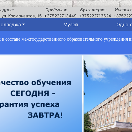
 адрес:
Приёмная:
Бухгалтерия:
Инспект
, ул. Космонавтов, 15
+375222713449
+375222713624
+375222
колледжа
Музей
Одно 
в составе межгосударственного образовательного учреждения 