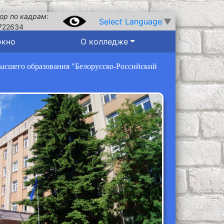
ор по кадрам:
Select Language
▼
722634
окно
О колледже
высшего образования "Белорусско-Российский