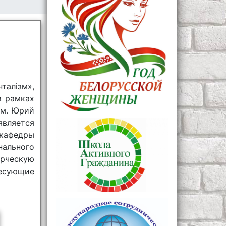
талiзм»,
в рамках
ым. Юрий
является
кафедры
ального
орческую
ресующие