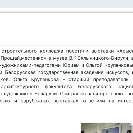
-строительного колледжа посетили выставки «Арыен
«Прощай,местечко» в музее В.К.Бялыницкого-Бирули, 
 художниками-педагогами Юрием и Ольгой Крупенков
 Белорусская государственная академия искусств, 
ков. Ольга Крупенкова – старший преподаватель 
рхитектурного факультета Белорусского национ
за художников Беларуси. Они рассказали про свою тв
нских и зарубежных выставках, ответили на инте