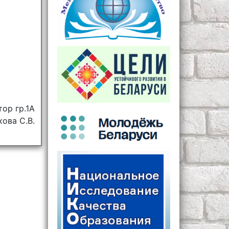
тор гр.1А
ова С.В.