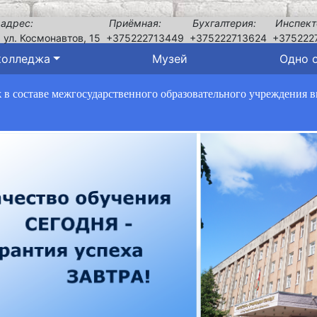
 адрес:
Приёмная:
Бухгалтерия:
Инспект
, ул. Космонавтов, 15
+375222713449
+375222713624
+375222
колледжа
Музей
Одно 
в составе межгосударственного образовательного учреждения 