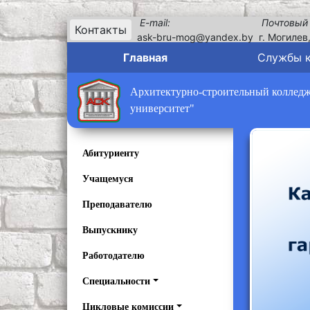
E-mail:
Почтовый
Контакты
ask-bru-mog@yandex.by
г. Могилев
Главная
Службы 
Архитектурно-строительный колледж 
университет"
Абитуриенту
Учащемуся
Преподавателю
Выпускнику
Работодателю
Специальности
Цикловые комиссии