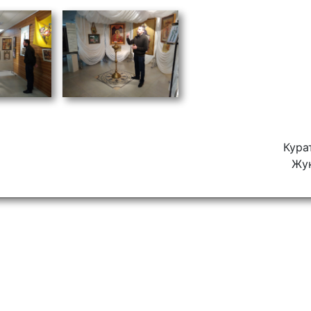
Кура
Жук