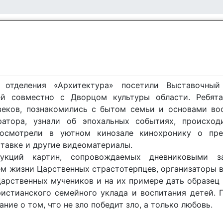
отделения «Архитектура» посетили Выставочный 
ей совместно с Дворцом культуры области. Ребят
 веков, познакомились с бытом семьи и основами во
ратора, узнали об эпохальных событиях, происхо
посмотрели в уютном кинозале кинохронику о пре
Ставке и другие видеоматериалы.
кций картин, сопровождаемых дневниковыми за
ем жизни Царственных страстотерпцев, организаторы 
Царственных мучеников и на их примере дать образец
ристианского семейного уклада и воспитания детей. 
ие о том, что не зло победит зло, а только любовь.