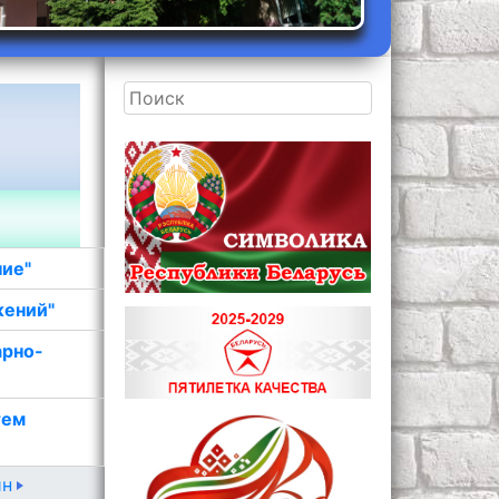
ние"
жений"
арно-
тем
ин