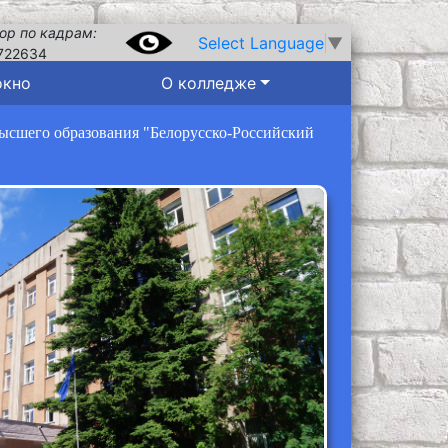
ор по кадрам:
Select Language
▼
722634
окно
О колледже
высшего образования "Белорусско-Российский