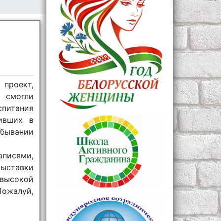
проект,
а смогли
спитания
дивших в
бывании
писями,
выставки
 высокой
Пожалуй,