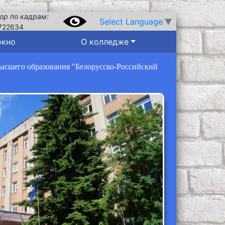
ор по кадрам:
Select Language
▼
722634
окно
О колледже
высшего образования "Белорусско-Российский