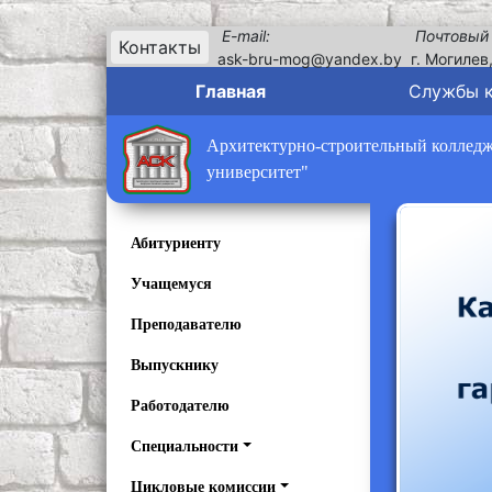
E-mail:
Почтовый
Контакты
ask-bru-mog@yandex.by
г. Могилев
Главная
Службы 
Архитектурно-строительный колледж 
университет"
Абитуриенту
Учащемуся
Преподавателю
Выпускнику
Работодателю
Специальности
Цикловые комиссии