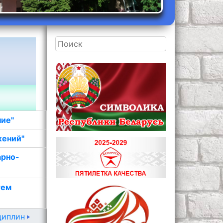
ние"
жений"
арно-
тем
циплин