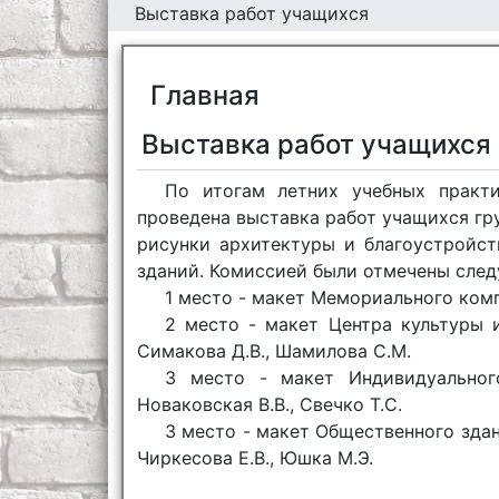
Выставка работ учащихся
Главная
Выставка работ учащихся
По итогам летних учебных практ
проведена выставка работ учащихся гр
рисунки архитектуры и благоустройс
зданий. Комиссией были отмечены сле
1 место - макет Мемориального компл
2 место - макет Центра культуры и 
Симакова Д.В., Шамилова С.М.
3 место - макет Индивидуального
Новаковская В.В., Свечко Т.С.
3 место - макет Общественного здани
Чиркесова Е.В., Юшка М.Э.