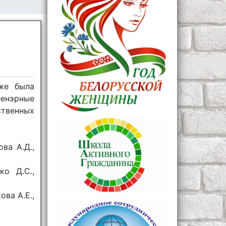
же была
ленэрные
ственных
ва А.Д.,
ко Д.С.,
ва А.Е.,