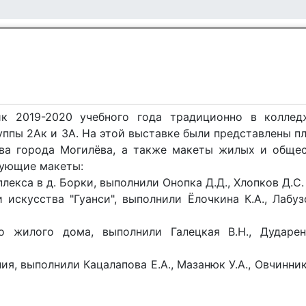
ик 2019-2020 учебного года традиционно в коллед
уппы 2Ак и 3А. На этой выставке были представлены п
тва города Могилёва, а также макеты жилых и обще
дующие макеты:
екса в д. Борки, выполнили Онопка Д.Д., Хлопков Д.С.
искусства "Гуанси", выполнили Ёлочкина К.А., Лабузо
 жилого дома, выполнили Галецкая В.Н., Дударен
я, выполнили Кацалапова Е.А., Мазанюк У.А., Овчиннико