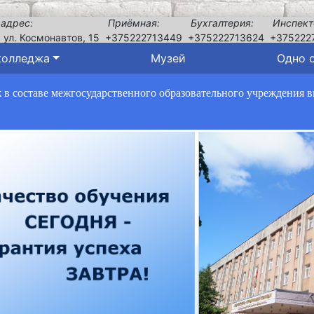
 адрес:
Приёмная:
Бухгалтерия:
Инспект
, ул. Космонавтов, 15
+375222713449
+375222713624
+375222
колледжа
Музей
Одно 
в составе межгосударственного образовательного учреждения 