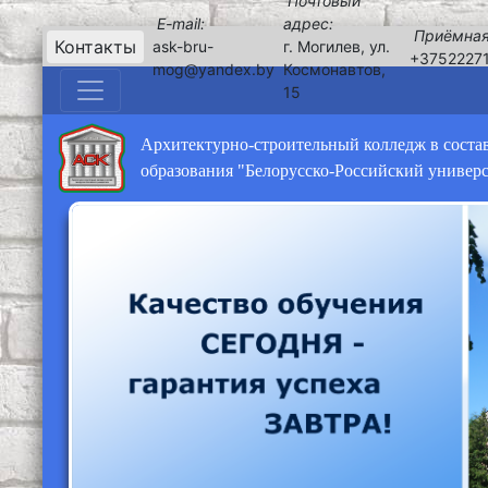
Почтовый
E-mail:
адрес:
Приёмная
Контакты
ask-bru-
г. Могилев, ул.
+3752227
mog@yandex.by
Космонавтов,
15
Архитектурно-строительный колледж в соста
образования "Белорусско-Российский универ