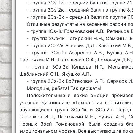
- группа 3Сз-1к – средний балл по группе 7,2
- группа 3Сз-2к – средний балл по группе 8,8
- группа 3Сз-3к – средний балл по группе 7,0
Отличные результаты на весенней сессии 
– группа 1Сз-1к Гразновский А.В., Репников В
- группа 2Сз-1к Погирский Н.Н., Семкин Л.В.
- группа 2Сз-2к Агиевич Д.Д., Кавецкий М.В.,
- группа 3Сз-1к Азаренок А.В., Бунжа А.Н.
Ласточкин И.Н., Патешенко С.А., Романчук Д.В.,
- группа 3Сз-2к Купцова Н.Г., Мельников
Шаблинский О.Н., Якушко А.П.
- группа 3Сз-3к Войтехович А.П., Серяков И.
Молодцы, ребята! Так держать!
Положительные и яркие эмоции произвел
учебной дисциплине «Технология строитель
обучающиеся групп 3Сз-1к и 3Сз-2к. Перед 
Стрелков И.П., Ласточкин И.Н., Бунжа А.Н.,
Черных Зоей Романовной, была создана бл
эмоциональном уровне. Все выступающие пока