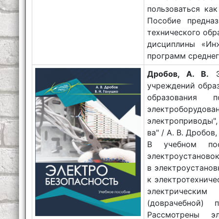
пользоваться ка
Пособие предназ
технического обр
дисциплины «Инж
программ среднег
Дробов, А. В.
Эл
учреждений образ
образования 
электроборудов
электроприводы",
ва" / А. В. Дробов,
В учебном пос
электроустановок
в электроустанов
к электротехниче
электрическим
(доврачебной) 
Рассмотрены э