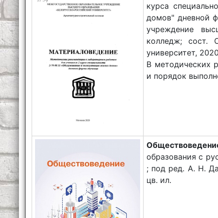
курса специальн
домов" дневной 
учреждение высш
колледж; сост. 
университет, 2020. 
В методических 
и порядок выполн
Обществоведен
образования с рус.
; под ред. А. Н. Д
цв. ил.