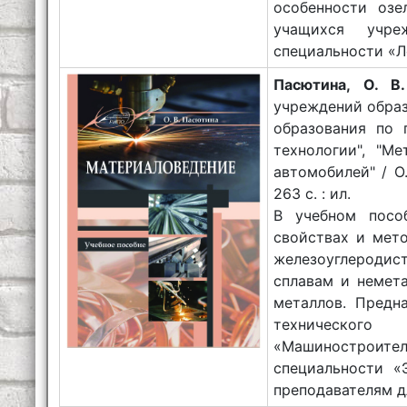
особенности озе
учащихся учре
специальности «Л
Пасютина, О. В.
учреждений образ
образования по 
технологии", "М
автомобилей" / О.
263 с. : ил.
В учебном посо
свойствах и мет
железоуглеродис
сплавам и немет
металлов. Предн
технического
«Машиностроител
специальности «
преподавателям д