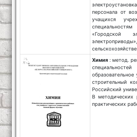
электроустановка
персонала от во
учащихся учре
специальностям
«Городской эл
электроприводы»
сельскохозяйстве
Химия
: метод. р
специальностей
образовательное 
строительный кол
Российский универс
В методических 
практических раб