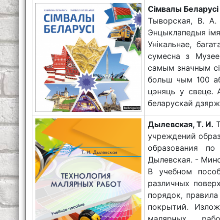
Сімвалы Беларусі
Тыворская, В. А. 
Энцыклапедыя імя П
Унікальнае, бага
сумесна з Музее
самым значным сі
больш чым 100 аб
цэняць у свеце. 
беларускай дзярж
Дылевская, Т. И.
Т
учреждений образ
образования по 
Дылевская. - Минск
В учебном пособ
различных повер
порядок, правила
покрытий. Излож
малярных раб