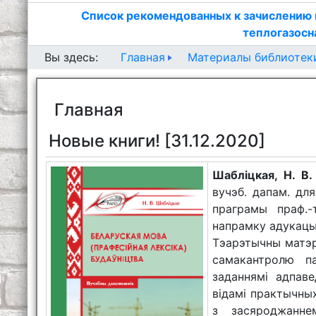
Список рекомендованных к зачислению 
теплогазосн
Главная
Материалы библиотек
Вы здесь:
Главная
Новые книги! [31.12.2020]
Шабліцкая, Н. В.
вучэб. дапам. дл
праграмы праф.-
напрамку адукацыі 
Тэарэтычны матэр
самакантролю па
заданнямі адпаве
відамі практычны
з засяроджанн