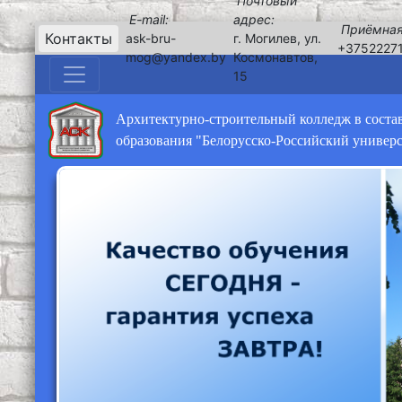
Почтовый
E-mail:
адрес:
Приёмная
Контакты
ask-bru-
г. Могилев, ул.
+3752227
mog@yandex.by
Космонавтов,
15
Архитектурно-строительный колледж в соста
образования "Белорусско-Российский универ