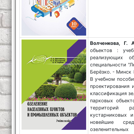
Волченкова, Г. А
объектов : уче
реализующих об
специальности "Ле
Берёзко. - Минск :
В учебном пособ
проектирования и
классификация зе
парковых объект
территорий ра
кустарниковых и
новейшие сре
озеленительных