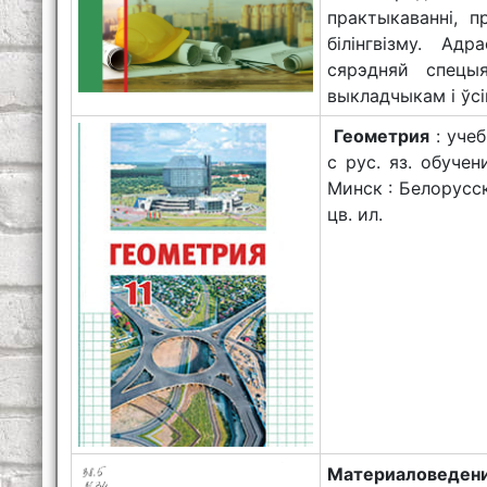
практыкаваннi, 
бiлiнгвiзму. Ад
сярэдняй спецы
выкладчыкам і ўсі
Геометрия
: учеб
с рус. яз. обучен
Минск : Белорусск
цв. ил.
Материаловеден