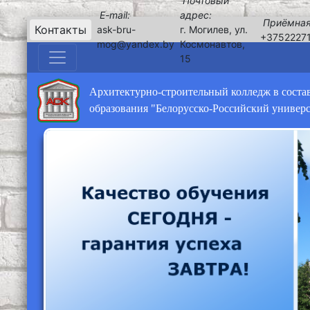
Почтовый
E-mail:
адрес:
Приёмная
Контакты
ask-bru-
г. Могилев, ул.
+3752227
mog@yandex.by
Космонавтов,
15
Архитектурно-строительный колледж в соста
образования "Белорусско-Российский универ