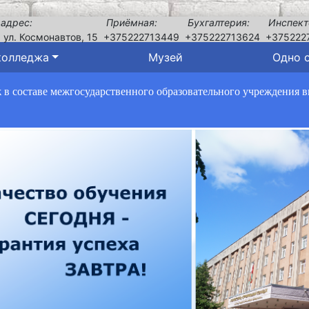
 адрес:
Приёмная:
Бухгалтерия:
Инспект
, ул. Космонавтов, 15
+375222713449
+375222713624
+375222
колледжа
Музей
Одно 
в составе межгосударственного образовательного учреждения 