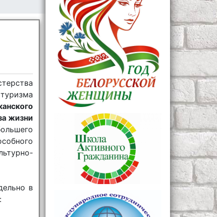
стерства
 туризма
канского
за жизни
большего
собного
льтурно-
дельно в
: