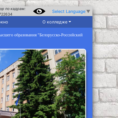
ор по кадрам:
Select Language
▼
722634
окно
О колледже
высшего образования "Белорусско-Российский