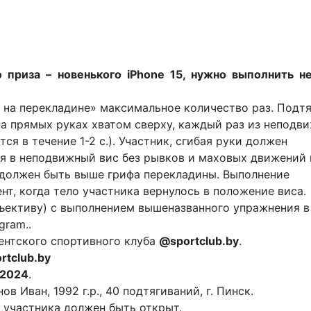
 приза – новенького iPhone 15, нужно выполнить н
 на перекладине» максимальное количество раз. Подт
на прямых руках хватом сверху, каждый раз из неподв
я в течение 1-2 с.). Участник, сгибая руки должен
ся в неподвижный вис без рывков и маховых движений 
 должен быть выше грифа перекладины. Выполнение
нт, когда тело участника вернулось в положение виса.
бъективу) с выполнением вышеназванного упражнения в
gram..
ентского спортивного клуба
@sportclub.by
.
rtclub.by
ы2024
.
в Иван, 1992 г.р., 40 подтягиваний, г. Пинск.
 участника должен быть открыт.