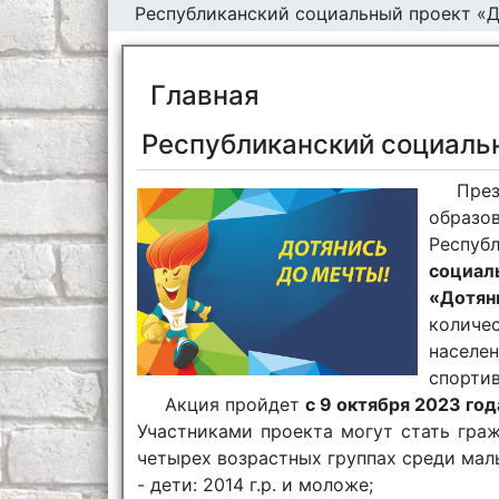
Республиканский социальный проект «Д
Главная
Республиканский социаль
Пре
образо
Респу
социал
«Дотян
количе
населе
спортив
Акция пройдет
с 9 октября 2023 год
Участниками проекта могут стать гра
четырех возрастных группах среди мал
- дети: 2014 г.р. и моложе;