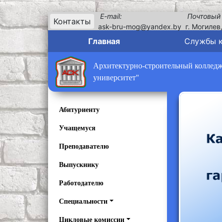
E-mail:
Почтовый
Контакты
ask-bru-mog@yandex.by
г. Могилев
Главная
Службы 
Архитектурно-строительный колледж 
университет"
Абитуриенту
Учащемуся
Преподавателю
Выпускнику
Работодателю
Специальности
Цикловые комиссии