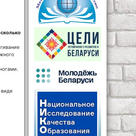
есколько
ягивание
ижного
ногами.
 виде