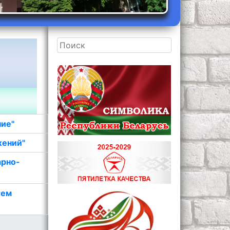
ние"
жений"
арно-
тем