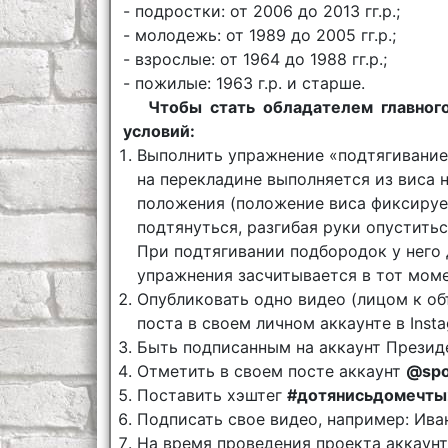
- подростки: от 2006 до 2013 гг.р.;
- молодежь: от 1989 до 2005 гг.р.;
- взрослые: от 1964 до 1988 гг.р.;
- пожилые: 1963 г.р. и старше.
Чтобы стать обладателем главного
условий:
Выполнить упражнение «подтягивание
на перекладине выполняется из виса 
положения (положение виса фиксируетс
подтянуться, разгибая руки опустить
При подтягивании подбородок у него
упражнения засчитывается в тот моме
Опубликовать одно видео (лицом к о
поста в своем личном аккаунте в Insta
Быть подписанным на аккаунт Презид
Отметить в своем посте аккаунт
@spo
Поставить хэштег
#дотянисьдомечт
Подписать свое видео, например: Ивано
На время проведения проекта аккаунт