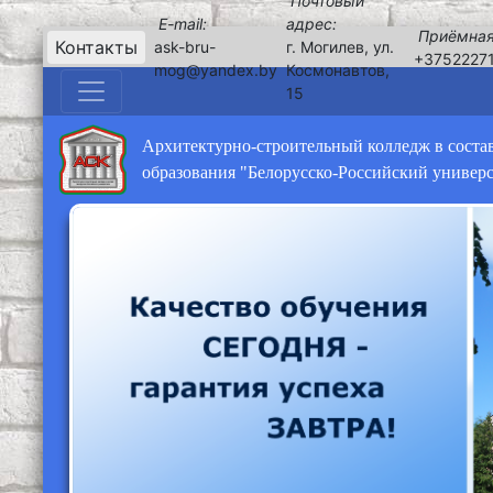
Почтовый
E-mail:
адрес:
Приёмная
Контакты
ask-bru-
г. Могилев, ул.
+3752227
mog@yandex.by
Космонавтов,
15
Архитектурно-строительный колледж в соста
образования "Белорусско-Российский универ