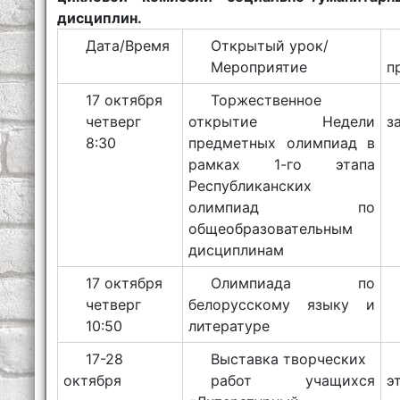
дисциплин.
Дата/Время
Открытый урок/
Мероприятие
п
17 октября
Торжественное
четверг
открытие Недели
з
8:30
предметных олимпиад в
рамках 1-го этапа
Республиканских
олимпиад по
общеобразовательным
дисциплинам
17 октября
Олимпиада по
четверг
белорусскому языку и
10:50
литературе
17-28
Выставка творческих
октября
работ учащихся
э