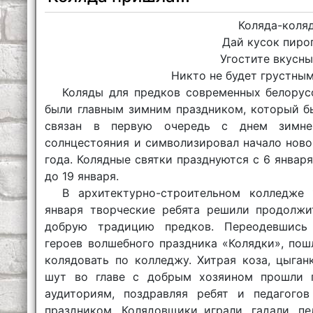
Коляда-коляд
Дай кусок пирог
Угостите вкусны
Никто не будет грустны
Коляды для предков современных белорус
были главным зимним праздником, который б
связан в первую очередь с днем зимне
солнцестояния и символизировал начало ново
года. Колядные святки празднуются с 6 января
до 19 января.
В архитектурно-строительном колледже 
января творческие ребята решили продолжи
добрую традицию предков. Переодевшись
героев волшебного праздника «Колядки», пош
колядовать по колледжу. Хитрая коза, цыганк
шут во главе с добрым хозяином прошли 
аудиториям, поздравляя ребят и педагогов
праздником. Колядовщики играли, гадали, пе