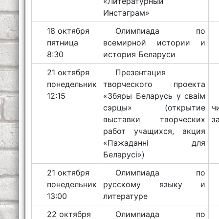
«Литературный
Инстаграм»
18 октября
Олимпиада по
пятница
всемирной истории и
8:30
история Беларуси
21 октября
Презентация
понедельник
творческого проекта
12:15
«Збяры Беларусь у сваiм
сэрцы» (открытие
ч
выставки творческих
з
работ учащихся, акция
«Пажаданнi для
Беларусi»)
21 октября
Олимпиада по
понедельник
русскому языку и
13:00
литературе
22 октября
Олимпиада по