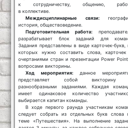
к сотрудничеству, общению, рабо
в коллективе.
Междисциплинарные связи:
географи
история, обществоведение.
Подготовительная работа:
преподавате
разрабатывает блок заданий для коман
Задания представлены в виде карточек-букв, 
которых нужно составить слова, карточек
очертаниями стран и презентации Power Point
вопросами викторины.
Ход мероприятия:
данное мероприят
представляет собой викторину
разнообразными заданиями. Каждая коман
имеет одинаковое количество участнико
выбирается капитан команды.
В ходе первого раунда участникам кома
следует собрать из отдельных букв слова 
теме «Путешествия». На выполнение задан
дается 3 минуты, за каждое собранное слово