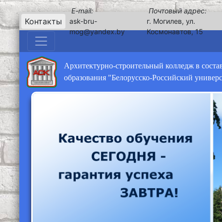
E-mail:
Почтовый адрес:
Контакты
ask-bru-
г. Могилев, ул.
mog@yandex.by
Космонавтов, 15
Архитектурно-строительный колледж в соста
образования "Белорусско-Российский универ