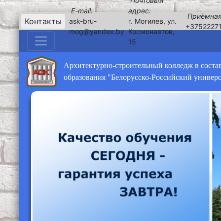
Почтовый
E-mail:
адрес:
Приёмная
Контакты
ask-bru-
г. Могилев, ул.
+3752227
mog@yandex.by
Космонавтов,
15
Архитектурно-строительный колледж в соста
образования "Белорусско-Российский универ