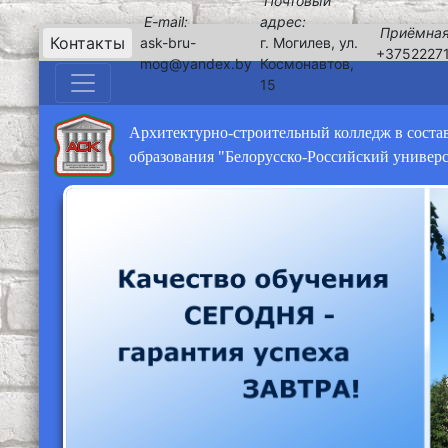
Почтовый
E-mail:
адрес:
Приёмная
Контакты
ask-bru-
г. Могилев, ул.
+3752227
mog@yandex.by
Космонавтов,
15
Архитектурно-строительный колледж в соста
образования "Белорусско-Российский универ