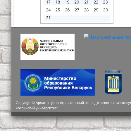
17
18
19
20
21
22
23
24
25
26
27
28
29
30
31
Copyright © Архитектурно-строительный колледж в составе межгос
Российский университет".