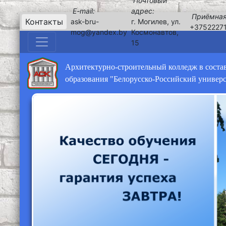
Почтовый
E-mail:
адрес:
Приёмная
Контакты
ask-bru-
г. Могилев, ул.
+3752227
mog@yandex.by
Космонавтов,
15
Архитектурно-строительный колледж в соста
образования "Белорусско-Российский универ