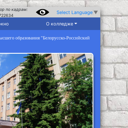
ор по кадрам:
Select Language
▼
722634
окно
О колледже
высшего образования "Белорусско-Российский