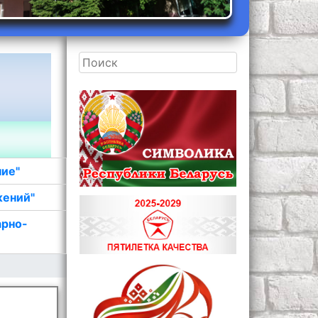
ние"
жений"
арно-