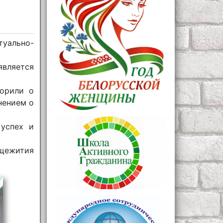
туально-
вляется
ворили о
нением о
успех и
бщежития