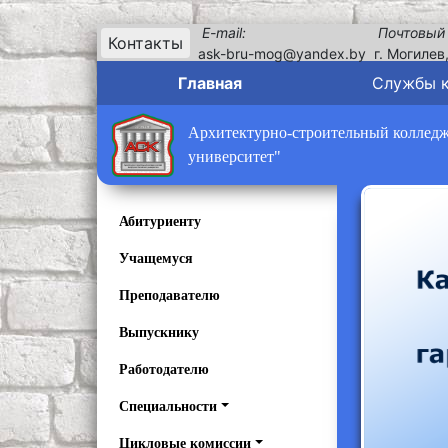
E-mail:
Почтовый
Контакты
ask-bru-mog@yandex.by
г. Могилев
Главная
Службы 
Архитектурно-строительный колледж 
университет"
Абитуриенту
Учащемуся
Преподавателю
Выпускнику
Работодателю
Специальности
Цикловые комиссии