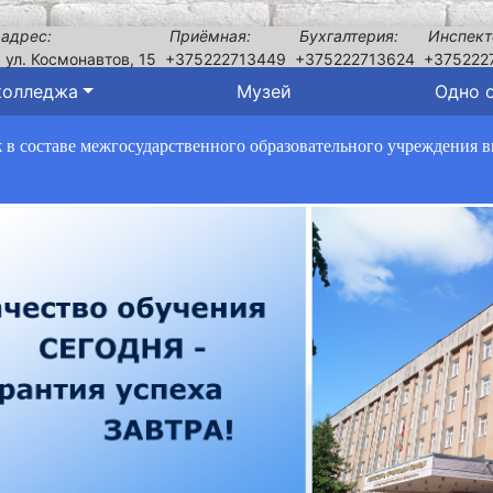
 адрес:
Приёмная:
Бухгалтерия:
Инспект
, ул. Космонавтов, 15
+375222713449
+375222713624
+375222
колледжа
Музей
Одно 
в составе межгосударственного образовательного учреждения 