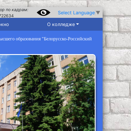
ор по кадрам:
Select Language
▼
722634
окно
О колледже
высшего образования "Белорусско-Российский