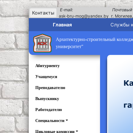
E-mail:
Почтовый
Контакты
ask-bru-mog@yandex.by
г. Могилев
Главная
Службы 
Архитектурно-строительный колледж 
университет"
Абитуриенту
Учащемуся
Преподавателю
Выпускнику
Работодателю
Специальности
Цикловые комиссии