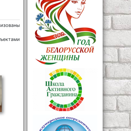
низованы
ъектами