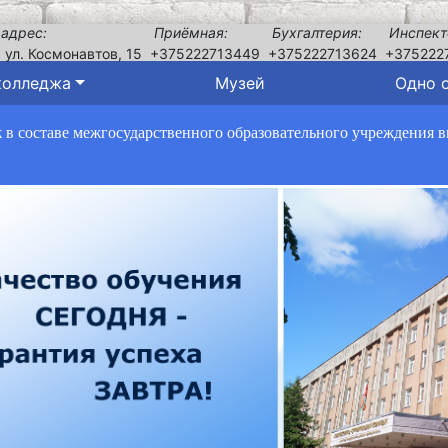
 адрес:
Приёмная:
Бухгалтерия:
Инспект
, ул. Космонавтов, 15
+375222713449
+375222713624
+375222
колледжа
Музей
Одно 
в составе межгосударственного образовательного учреждения 