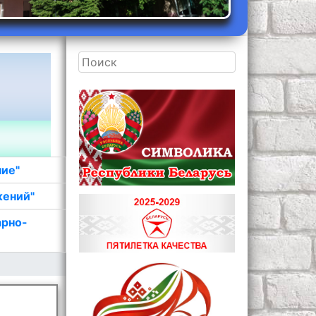
ние"
жений"
арно-