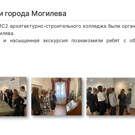
и города Могилева
и 1С2 архитектурно-строительного колледжа были орга
илева.
с и насыщенная экскурсия познакомили ребят с об