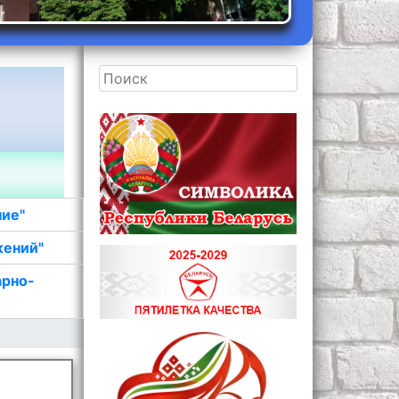
ние"
жений"
арно-