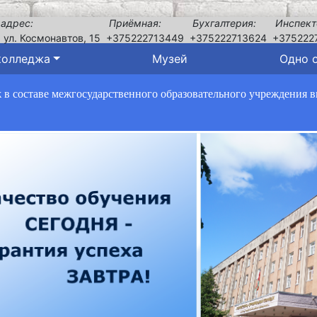
 адрес:
Приёмная:
Бухгалтерия:
Инспект
, ул. Космонавтов, 15
+375222713449
+375222713624
+375222
колледжа
Музей
Одно 
в составе межгосударственного образовательного учреждения 