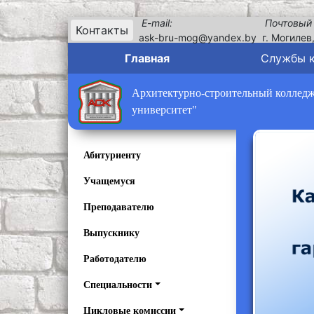
E-mail:
Почтовый
Контакты
ask-bru-mog@yandex.by
г. Могилев
Главная
Службы 
Архитектурно-строительный колледж 
университет"
Абитуриенту
Учащемуся
Преподавателю
Выпускнику
Работодателю
Специальности
Цикловые комиссии