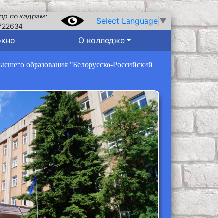
ор по кадрам:
Select Language
▼
722634
окно
О колледже
высшего образования "Белорусско-Российский