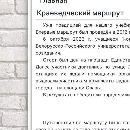
Главная
Краеведческий маршрут
Уже традицией для нашего учебно
Впервые маршрут был проведён в 2012 г
6 октября 2023 г. учащиеся 1-о
Белорусско-Российского университет
созидания.
Старт был дан на площади Единств
Далее участники двигались по улице 
станциях их ждали помощники орга
выдавали участникам комплекты задан
города – на площади Славы.
В результате победители определил
Путешествие по маршруту было позн
кого он на четыре года станет вторым