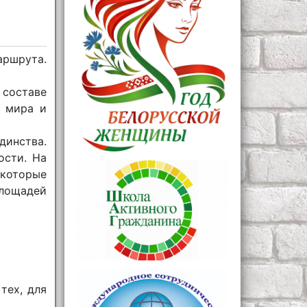
аршрута.
составе
у мира и
динства.
ости. На
которые
площадей
тех, для