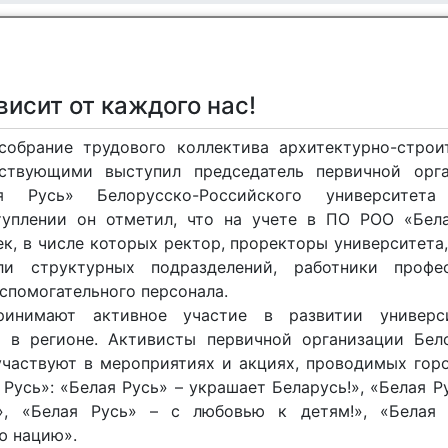
исит от каждого нас!
собрание трудового коллектива архитектурно-строи
ствующими выступил председатель первичной орга
я Русь» Белорусско-Российского университета
уплении он отметил, что на учете в ПО РОО «Бел
к, в числе которых ректор, проректоры университета,
ли структурных подразделений, работники профес
спомогательного персонала.
ринимают активное участие в развитии универс
 в регионе. Активисты первичной организации Бел
участвуют в мероприятиях и акциях, проводимых гор
усь»: «Белая Русь» – украшает Беларусь!», «Белая Ру
», «Белая Русь» – с любовью к детям!», «Белая 
ую нацию».