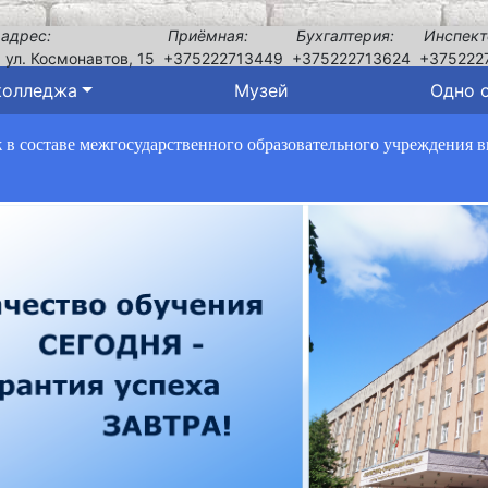
 адрес:
Приёмная:
Бухгалтерия:
Инспект
, ул. Космонавтов, 15
+375222713449
+375222713624
+375222
колледжа
Музей
Одно 
в составе межгосударственного образовательного учреждения 