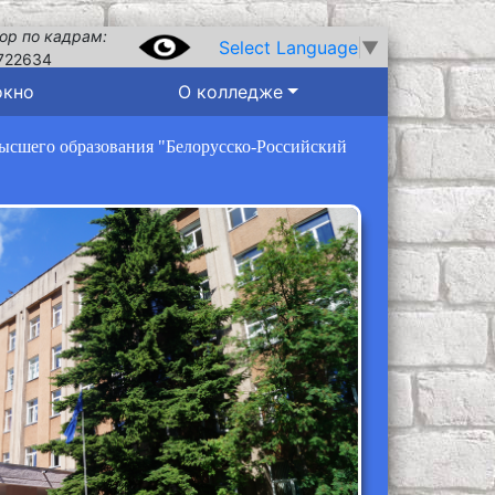
ор по кадрам:
Select Language
▼
722634
окно
О колледже
высшего образования "Белорусско-Российский