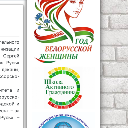
тельного
низации
 Сергей
ая Русь»
 деканы,
сорско-
итета и
орусско-
одской и
сь» – за
Русь» –