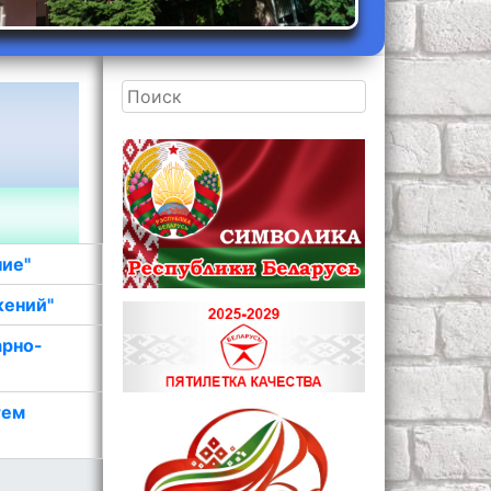
ние"
жений"
арно-
тем