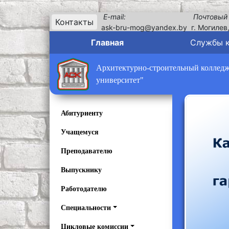
E-mail:
Почтовый
Контакты
ask-bru-mog@yandex.by
г. Могилев
Главная
Службы 
Архитектурно-строительный колледж 
университет"
Абитуриенту
Учащемуся
Преподавателю
Выпускнику
Работодателю
Специальности
Цикловые комиссии