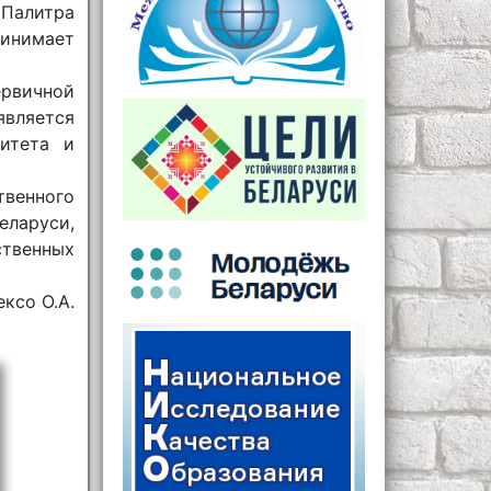
Палитра
ринимает
рвичной
является
ситета и
твенного
ларуси,
твенных
ксо О.А.