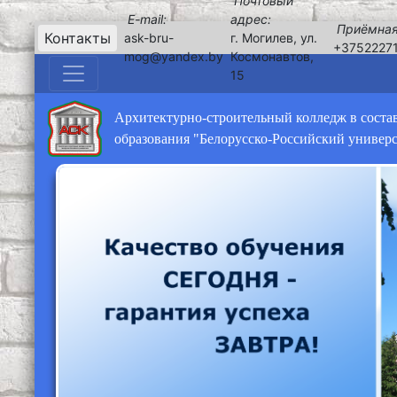
Почтовый
E-mail:
адрес:
Приёмная
Контакты
ask-bru-
г. Могилев, ул.
+3752227
mog@yandex.by
Космонавтов,
15
Архитектурно-строительный колледж в соста
образования "Белорусско-Российский универ