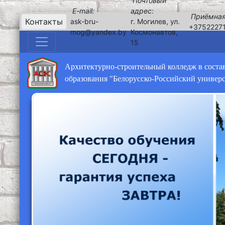
Почтовый
E-mail:
адрес:
Приёмная
Контакты
ask-bru-
г. Могилев, ул.
+3752227
mog@yandex.by
Космонавтов,
15
Архитектурно-строительный колледж в соста
образования "Белорусско-Российский универ