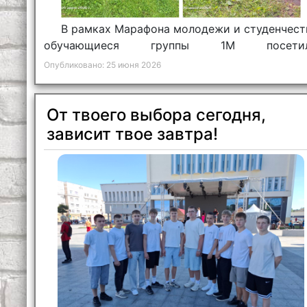
В рамках Марафона молодежи и студенчест
обучающиеся группы 1М посети
экологическую тропу «Природа в каждом шаг
Опубликовано: 25 июня 2026
заказника местного значения «Печерский».
От твоего выбора сегодня,
зависит твое завтра!