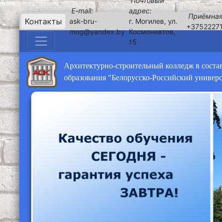
Почтовый
E-mail:
адрес:
Приёмная
Контакты
ask-bru-
г. Могилев, ул.
+3752227
mog@yandex.by
Космонавтов,
15
Архитектурно-строительный колледж в соста
образования "Белорусско-Российский универ